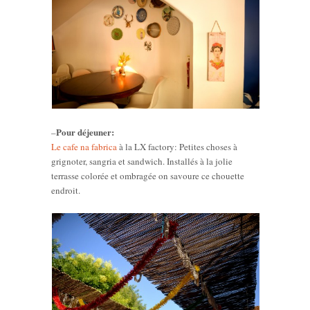
Pour déjeuner:
–
Le cafe na fabrica
à la LX factory: Petites choses à
grignoter, sangria et sandwich. Installés à la jolie
terrasse colorée et ombragée on savoure ce chouette
endroit.