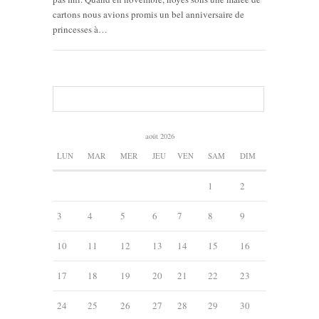
cartons nous avions promis un bel anniversaire de
princesses à…
août 2026
LUN
MAR
MER
JEU
VEN
SAM
DIM
1
2
3
4
5
6
7
8
9
10
11
12
13
14
15
16
17
18
19
20
21
22
23
24
25
26
27
28
29
30