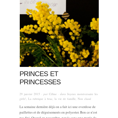
PRINCES ET
PRINCESSES
29 janvier 2015
· par
Céline
· dans
Joyeux moisiversaire les
girlz!
,
La rubrique à brac
,
la vie de famille
,
Non classé
La semaine dernière déjà on a fait ici une overdose de
paillettes et de déguisements en polyester. Ben ce n’est
pas fini. Quand en novembre, noyés sons une marée de