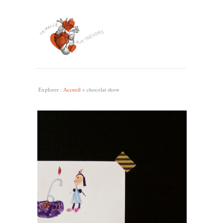
Explorer :
Accueil
»
chocolat show