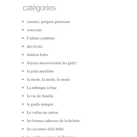
catégories
ciseaux, peignes pinceaux
concours
Culture confiture
des livres
fashion babe
Joyeux moisiversaire les girlz!
la jolie meulière
la mode, la mode, la mode
La rubrique à brac
la vie de famille
le garde manger
Le valise en carton
les bonnes adresses de la belette
les cavernes d'ali bébé
les petites astuces de Fantine