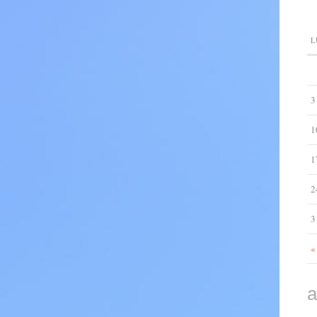
L
3
1
1
2
3
«
a