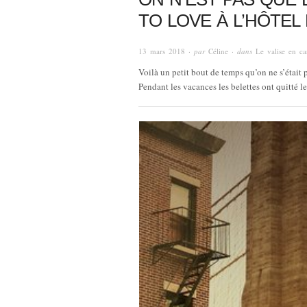
TO LOVE À L’HÔTEL
13 mars 2018
· par
Céline
· dans
Le valise en ca
Voilà un petit bout de temps qu’on ne s’était 
Pendant les vacances les belettes ont quitté le