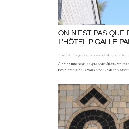
ON N’EST PAS QUE 
L’HÔTEL PIGALLE PA
7 mai 2018
· par
Céline
· dans
Culture confiture
A peine une semaine que nous étions rentrés d
très bientôt), nous voilà à nouveau en vadroui