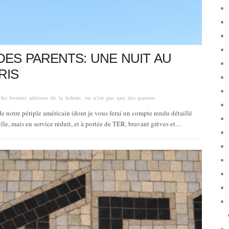
DES PARENTS: UNE NUIT AU
RIS
,
les bonnes adresses de la belette
,
on n'est pas que des parents
e notre périple américain (dont je vous ferai un compte rendu détaillé
lle, mais en service réduit, et à portée de TER, bravant grèves et…