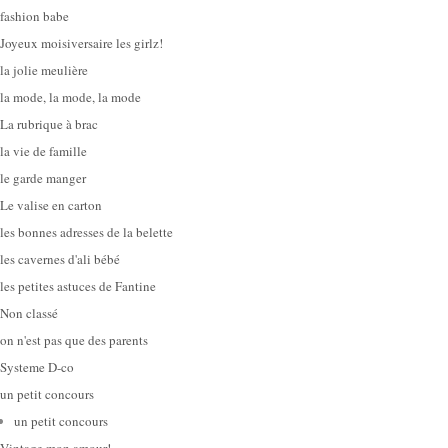
fashion babe
Joyeux moisiversaire les girlz!
la jolie meulière
la mode, la mode, la mode
La rubrique à brac
la vie de famille
le garde manger
Le valise en carton
les bonnes adresses de la belette
les cavernes d'ali bébé
les petites astuces de Fantine
Non classé
on n'est pas que des parents
Systeme D-co
un petit concours
un petit concours
Vintage mon amour!