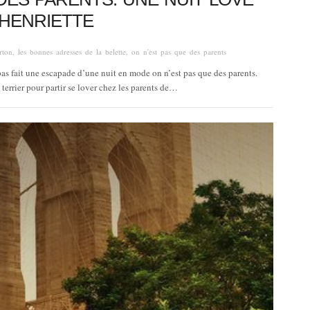
 HENRIETTE
rton
,
les bonnes adresses de la belette
,
on n'est pas que des parents
pas fait une escapade d’une nuit en mode on n’est pas que des parents.
 terrier pour partir se lover chez les parents de…