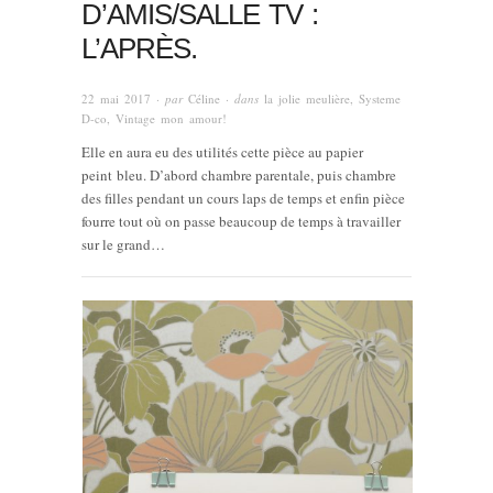
D’AMIS/SALLE TV :
L’APRÈS.
22 mai 2017
· par
Céline
· dans
la jolie meulière
,
Systeme
D-co
,
Vintage mon amour!
Elle en aura eu des utilités cette pièce au papier
peint bleu. D’abord chambre parentale, puis chambre
des filles pendant un cours laps de temps et enfin pièce
fourre tout où on passe beaucoup de temps à travailler
sur le grand…