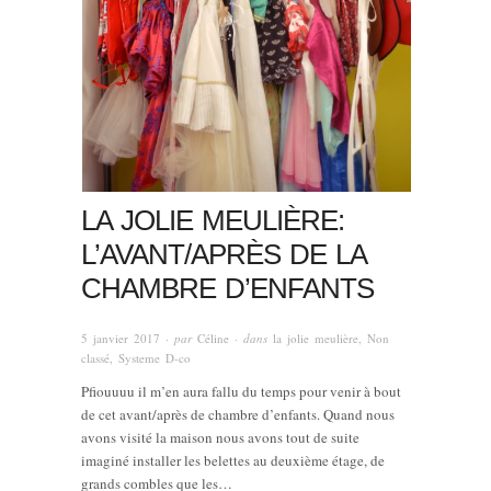
LA JOLIE MEULIÈRE:
L’AVANT/APRÈS DE LA
CHAMBRE D’ENFANTS
5 janvier 2017
· par
Céline
· dans
la jolie meulière
,
Non
classé
,
Systeme D-co
Pfiouuuu il m’en aura fallu du temps pour venir à bout
de cet avant/après de chambre d’enfants. Quand nous
avons visité la maison nous avons tout de suite
imaginé installer les belettes au deuxième étage, de
grands combles que les…