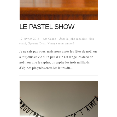
LE PASTEL SHOW
12 février 2016
· par
Céline
· dans
la jolie meulière
,
Non
classé
,
Systeme D-co
,
Vintage mon amour!
Je ne sais pas vous, mais nous après les fêtes de noël on
a toujours envie d’un peu d’air. On range les déco de
noël, on vire le sapins, on aspire les trois milliards
d’épines plaquées entre les lattes du…