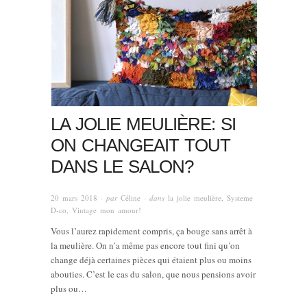
LA JOLIE MEULIÈRE: SI
ON CHANGEAIT TOUT
DANS LE SALON?
20 mars 2018
· par
Céline
· dans
la jolie meulière
,
Systeme
D-co
,
Vintage mon amour!
Vous l’aurez rapidement compris, ça bouge sans arrêt à
la meulière. On n’a même pas encore tout fini qu’on
change déjà certaines pièces qui étaient plus ou moins
abouties. C’est le cas du salon, que nous pensions avoir
plus ou…