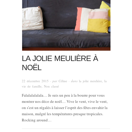
LA JOLIE MEULIÈRE À
NOËL
22 décembre 2015
· par
Céline
· dans
la jolie meulière
,
la
vie de famille
,
Non classé
Falalalalalala… Je suis un peu à la bourre pour vous
montrer nos déco de noël… Vive le vent, vive le vent,
on s’est un régalés à laisser l’esprit des fêtes envahir la
maison, malgré les températures presque tropicales.
Rocking around…