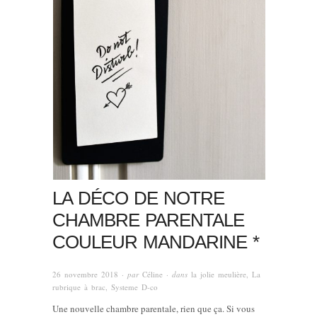
LA DÉCO DE NOTRE
CHAMBRE PARENTALE
COULEUR MANDARINE *
26 novembre 2018
· par
Céline
· dans
la jolie meulière
,
La
rubrique à brac
,
Systeme D-co
Une nouvelle chambre parentale, rien que ça. Si vous