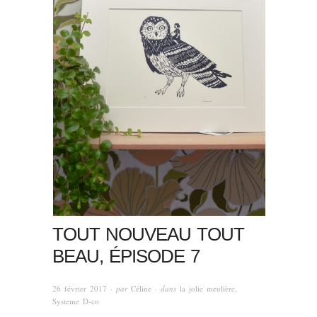
TOUT NOUVEAU TOUT
BEAU, ÉPISODE 7
26 février 2017
· par
Céline
· dans
la jolie meulière
,
Systeme D-co