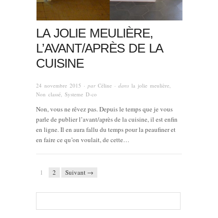
LA JOLIE MEULIÈRE,
L’AVANT/APRÈS DE LA
CUISINE
24 novembre 2015
· par
Céline
· dans
la jolie meulière
,
Non classé
,
Systeme D-co
Non, vous ne rêvez pas. Depuis le temps que je vous
parle de publier l’avant/après de la cuisine, il est enfin
en ligne. Il en aura fallu du temps pour la peaufiner et
en faire ce qu’on voulait, de cette…
1
2
Suivant →