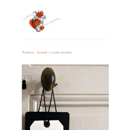
Explorer :
Accueil
»
la jolie meulière