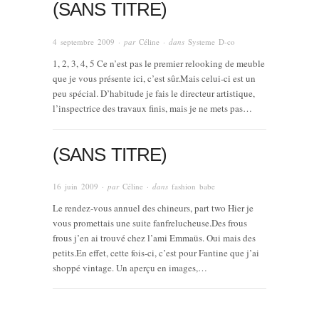
(SANS TITRE)
4 septembre 2009
· par
Céline
· dans
Systeme D-co
1, 2, 3, 4, 5 Ce n’est pas le premier relooking de meuble
que je vous présente ici, c’est sûr.Mais celui-ci est un
peu spécial. D’habitude je fais le directeur artistique,
l’inspectrice des travaux finis, mais je ne mets pas…
(SANS TITRE)
16 juin 2009
· par
Céline
· dans
fashion babe
Le rendez-vous annuel des chineurs, part two Hier je
vous promettais une suite fanfrelucheuse.Des frous
frous j’en ai trouvé chez l’ami Emmaüs. Oui mais des
petits.En effet, cette fois-ci, c’est pour Fantine que j’ai
shoppé vintage. Un aperçu en images,…