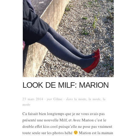
LOOK DE MILF: MARION
23 mars 2014
· par
Céline
· dans
la mode, la mode, la
mode
Ca faisait bien longtemps que je ne vous avais pas
présenté une nouvelle Milf, et Avec Marion c’est le
double effet kiss cool puisqu’elle ne pose pas vraiment
toute seule sur les photos héhé
Marion est la maman