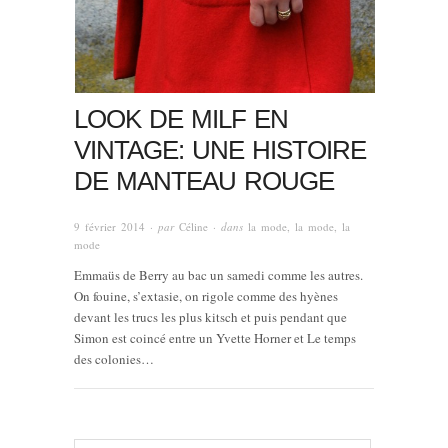
LOOK DE MILF EN
VINTAGE: UNE HISTOIRE
DE MANTEAU ROUGE
9 février 2014
· par
Céline
· dans
la mode, la mode, la
mode
Emmaüs de Berry au bac un samedi comme les autres.
On fouine, s’extasie, on rigole comme des hyènes
devant les trucs les plus kitsch et puis pendant que
Simon est coincé entre un Yvette Horner et Le temps
des colonies…