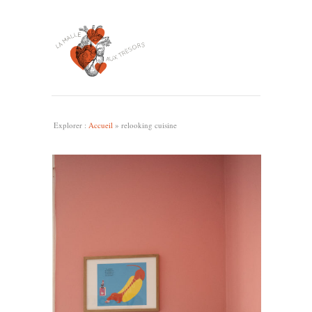
Explorer :
Accueil
»
relooking cuisine