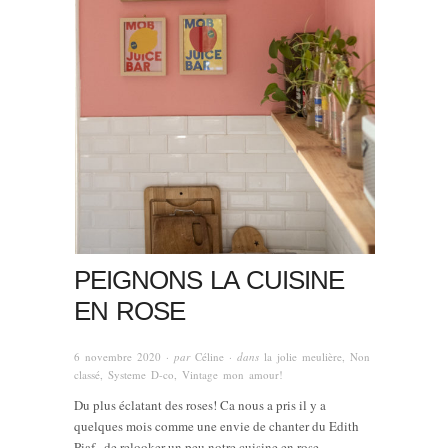
PEIGNONS LA CUISINE
EN ROSE
6 novembre 2020
· par
Céline
· dans
la jolie meulière
,
Non
classé
,
Systeme D-co
,
Vintage mon amour!
Du plus éclatant des roses! Ca nous a pris il y a
quelques mois comme une envie de chanter du Edith
Piaf , de relooker un peu notre cuisine en rose.