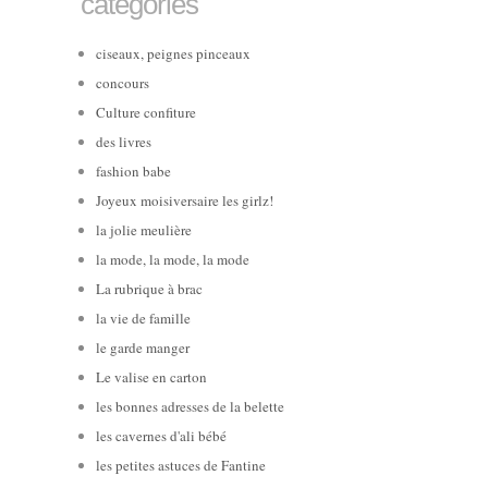
catégories
ciseaux, peignes pinceaux
concours
Culture confiture
des livres
fashion babe
Joyeux moisiversaire les girlz!
la jolie meulière
la mode, la mode, la mode
La rubrique à brac
la vie de famille
le garde manger
Le valise en carton
les bonnes adresses de la belette
les cavernes d'ali bébé
les petites astuces de Fantine