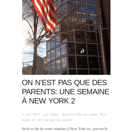
ON N’EST PAS QUE DES
PARENTS: UNE SEMAINE
À NEW YORK 2
9 avril 2019
· par
Céline
· dans
Le valise en carton
,
Non
classé
,
on n'est pas que des parents
Suite et fin de notre semaine à New York en janvier.Je