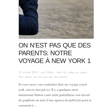
ON N’EST PAS QUE DES
PARENTS: NOTRE
VOYAGE À NEW YORK 1
19 février 2019
· par
Céline
· dans
Le valise en carton
,
Non classé
,
on n'est pas que des parents
Si vous aussi vous souhaitez faire un voyage à new
york, suivez moi par ici. Il y a quelques mois
maintenant Simon a mis entre parenthèses son travail
de graphiste au sein d’une agence de publicité pour se
consacrer à…