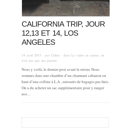
CALIFORNIA TRIP, JOUR
12,13 ET 14, LOS
ANGELES
14 avril 2015
· par
Céline
· dans
Le valise en carton
,
on
n'est pas que des parents
Nous y voilà, le dernier post avant le retour. Nous
sommes dans une chambre d’un charmant cabanon en
haut d’une colline à L.A , entourés de bagages pas finis.
On a du acheter un sac supplémentaire pour y ranger
nos…