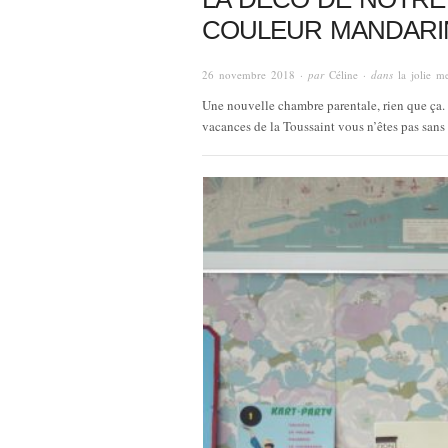
COULEUR MANDARIN
26 novembre 2018
· par
Céline
· dans
la jolie m
Une nouvelle chambre parentale, rien que ça. 
vacances de la Toussaint vous n’êtes pas sans