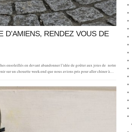
E D’AMIENS, RENDEZ VOUS DE
hes ensoleillés en devant abandonner l’idée de goûter aux joies de notre
evenir sur un chouette week-end que nous avions pris pour aller chiner à…