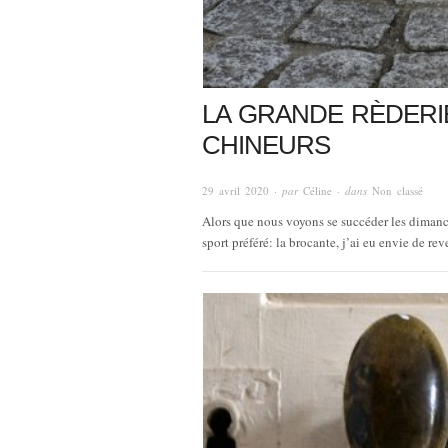
LA GRANDE RÈDERI
CHINEURS
29 avril 2020
· par
Céline
· dans
Non classé
Alors que nous voyons se succéder les dimanc
sport préféré: la brocante, j’ai eu envie de r