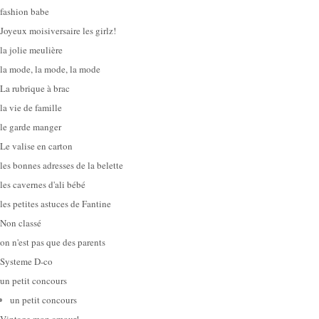
fashion babe
Joyeux moisiversaire les girlz!
la jolie meulière
la mode, la mode, la mode
La rubrique à brac
la vie de famille
le garde manger
Le valise en carton
les bonnes adresses de la belette
les cavernes d'ali bébé
les petites astuces de Fantine
Non classé
on n'est pas que des parents
Systeme D-co
un petit concours
un petit concours
Vintage mon amour!