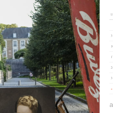
L
3
1
1
2
3
«
a