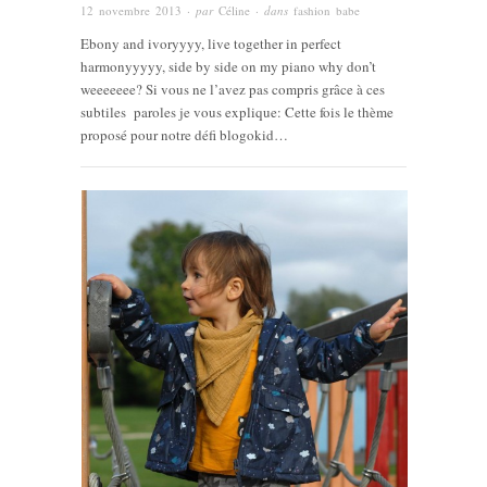
12 novembre 2013
· par
Céline
· dans
fashion babe
Ebony and ivoryyyy, live together in perfect
harmonyyyyy, side by side on my piano why don’t
weeeeeee? Si vous ne l’avez pas compris grâce à ces
subtiles paroles je vous explique: Cette fois le thème
proposé pour notre défi blogokid…