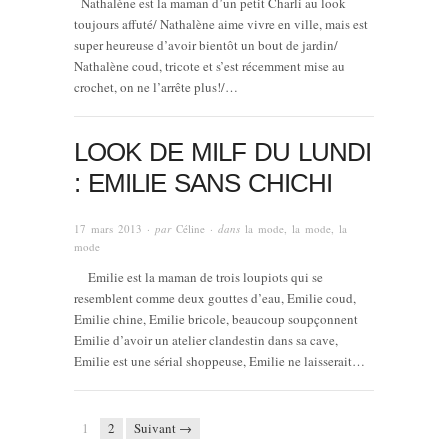
Nathalène est la maman d’un petit Charli au look
toujours affuté/ Nathalène aime vivre en ville, mais est
super heureuse d’avoir bientôt un bout de jardin/
Nathalène coud, tricote et s’est récemment mise au
crochet, on ne l’arrête plus!/…
LOOK DE MILF DU LUNDI
: EMILIE SANS CHICHI
17 mars 2013
· par
Céline
· dans
la mode, la mode, la
mode
Emilie est la maman de trois loupiots qui se
resemblent comme deux gouttes d’eau, Emilie coud,
Emilie chine, Emilie bricole, beaucoup soupçonnent
Emilie d’avoir un atelier clandestin dans sa cave,
Emilie est une sérial shoppeuse, Emilie ne laisserait…
1
2
Suivant →