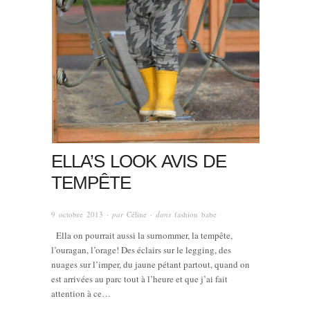
ELLA’S LOOK AVIS DE
TEMPÊTE
9 octobre 2013
· par
Céline
· dans
fashion babe
Ella on pourrait aussi la surnommer, la tempête,
l’ouragan, l’orage! Des éclairs sur le legging, des
nuages sur l’imper, du jaune pétant partout, quand on
est arrivées au parc tout à l’heure et que j’ai fait
attention à ce…