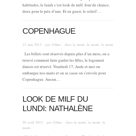
habitudes, le lundi c’est look de milf. Jour de chance,
deux pour le prix d’une. Et en guest, le soleil!…
COPENHAGUE
13 mai 2013
· par
Céline
· dans
la mode, la mode, la mode
Les billets sont réservés depuis plus d’un mois, on a
trouvé comment faire garder les filles, le logement
danois est réservé. Vendredi 17, Aude et moi on
embarque nos maris et on se casse on s’envole pour
Copenhague. Aucun…
LOOK DE MILF DU
LUNDI: NATHALÈNE
30 avril 2013
· par
Céline
· dans
la mode, la mode, la
mode