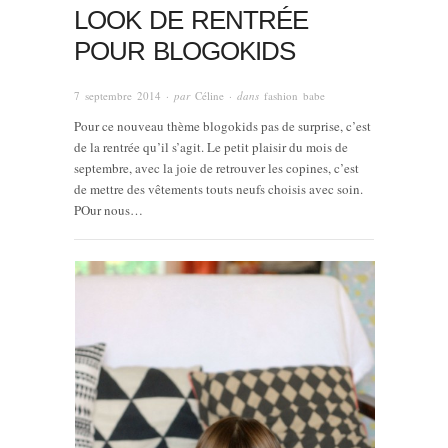
LOOK DE RENTRÉE
POUR BLOGOKIDS
7 septembre 2014
· par
Céline
· dans
fashion babe
Pour ce nouveau thème blogokids pas de surprise, c’est
de la rentrée qu’il s’agit. Le petit plaisir du mois de
septembre, avec la joie de retrouver les copines, c’est
de mettre des vêtements touts neufs choisis avec soin.
POur nous…