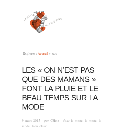
Explorer :
Accueil
»
zara
LES « ON N’EST PAS
QUE DES MAMANS »
FONT LA PLUIE ET LE
BEAU TEMPS SUR LA
MODE
9 mars 2015
· par
Céline
· dans
la mode, la mode, la
mode
,
Non classé