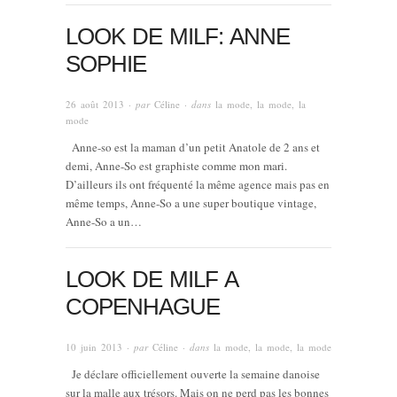
LOOK DE MILF: ANNE
SOPHIE
26 août 2013
· par
Céline
· dans
la mode, la mode, la
mode
Anne-so est la maman d’un petit Anatole de 2 ans et
demi, Anne-So est graphiste comme mon mari.
D’ailleurs ils ont fréquenté la même agence mais pas en
même temps, Anne-So a une super boutique vintage,
Anne-So a un…
LOOK DE MILF A
COPENHAGUE
10 juin 2013
· par
Céline
· dans
la mode, la mode, la mode
Je déclare officiellement ouverte la semaine danoise
sur la malle aux trésors. Mais on ne perd pas les bonnes