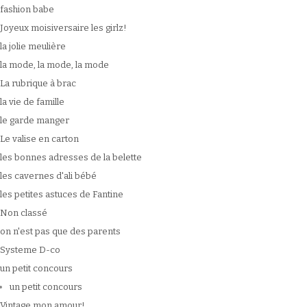
fashion babe
Joyeux moisiversaire les girlz!
la jolie meulière
la mode, la mode, la mode
La rubrique à brac
la vie de famille
le garde manger
Le valise en carton
les bonnes adresses de la belette
les cavernes d'ali bébé
les petites astuces de Fantine
Non classé
on n'est pas que des parents
Systeme D-co
un petit concours
un petit concours
Vintage mon amour!