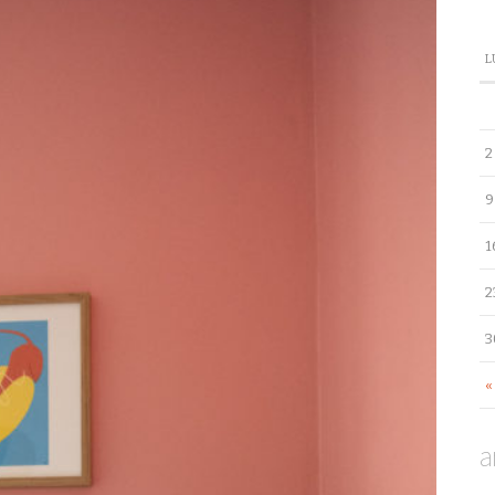
L
2
9
1
2
3
«
a