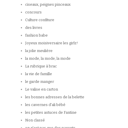
ciseaux, peignes pinceaux
concours
Culture confiture
des livres
fashion babe
Joyeux moisiversaire les girlz!
la jolie meulière
la mode, la mode, la mode
La rubrique à brac
la vie de famille
le garde manger
Le valise en carton
les bonnes adresses de la belette
les cavernes d'ali bébé
les petites astuces de Fantine
Non classé
on n'est pas que des parents