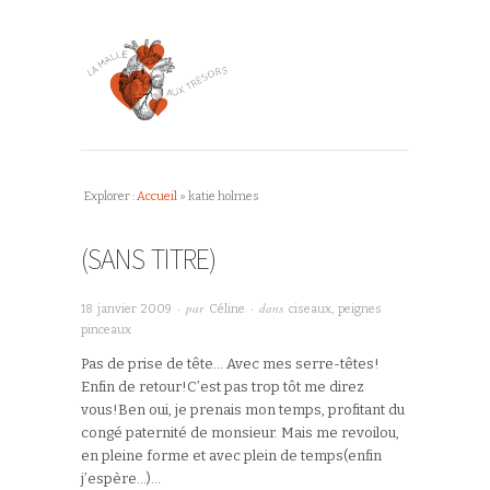
Explorer :
Accueil
»
katie holmes
(SANS TITRE)
· par
· dans
18 janvier 2009
Céline
ciseaux, peignes
pinceaux
Pas de prise de tête… Avec mes serre-têtes!
Enfin de retour!C’est pas trop tôt me direz
vous!Ben oui, je prenais mon temps, profitant du
congé paternité de monsieur. Mais me revoilou,
en pleine forme et avec plein de temps(enfin
j’espère…)…