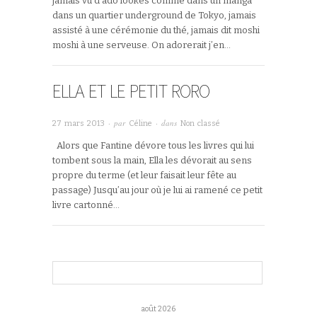
jamais vu d’ado lookés comme dans un manga
dans un quartier underground de Tokyo, jamais
assisté à une cérémonie du thé, jamais dit moshi
moshi à une serveuse. On adorerait j’en…
ELLA ET LE PETIT RORO
· par
· dans
27 mars 2013
Céline
Non classé
Alors que Fantine dévore tous les livres qui lui
tombent sous la main, Ella les dévorait au sens
propre du terme (et leur faisait leur fête au
passage) Jusqu’au jour où je lui ai ramené ce petit
livre cartonné…
août 2026