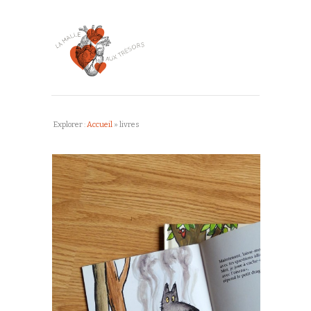
Explorer :
Accueil
»
livres