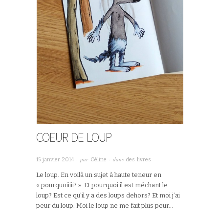
COEUR DE LOUP
· par
· dans
15 janvier 2014
Céline
des livres
Le loup. En voilà un sujet à haute teneur en
« pourquoiiiii? ». Et pourquoi il est méchant le
loup? Est ce qu’il y a des loups dehors? Et moi j’ai
peur du loup. Moi le loup ne me fait plus peur…