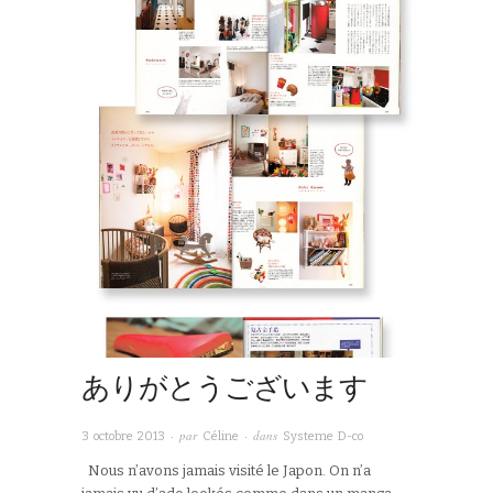
ありがとうございます
· par
· dans
3 octobre 2013
Céline
Systeme D-co
Nous n’avons jamais visité le Japon. On n’a