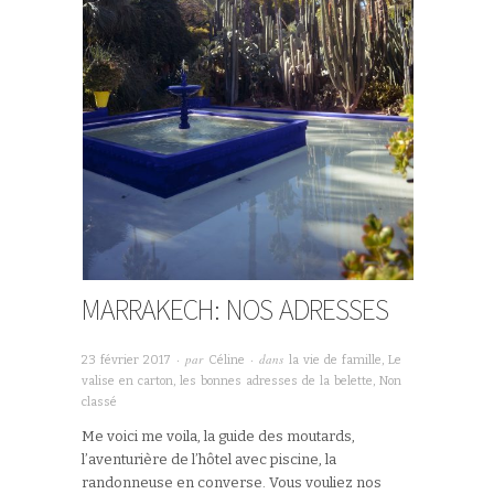
MARRAKECH: NOS ADRESSES
· par
· dans
23 février 2017
Céline
la vie de famille
,
Le
valise en carton
,
les bonnes adresses de la belette
,
Non
classé
Me voici me voila, la guide des moutards,
l’aventurière de l’hôtel avec piscine, la
randonneuse en converse. Vous vouliez nos