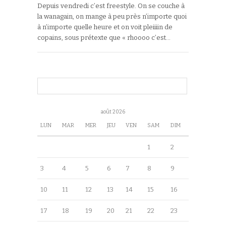
Depuis vendredi c’est freestyle. On se couche à
la wanagain, on mange à peu près n’importe quoi
à n’importe quelle heure et on voit pleiiiin de
copains, sous prétexte que « rhoooo c’est…
août 2026
LUN
MAR
MER
JEU
VEN
SAM
DIM
1
2
3
4
5
6
7
8
9
10
11
12
13
14
15
16
17
18
19
20
21
22
23