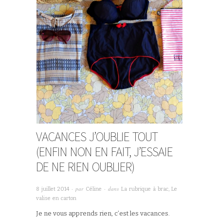
VACANCES J’OUBLIE TOUT
(ENFIN NON EN FAIT, J’ESSAIE
DE NE RIEN OUBLIER)
· par
· dans
8 juillet 2014
Céline
La rubrique à brac
,
Le
valise en carton
Je ne vous apprends rien, c’est les vacances.