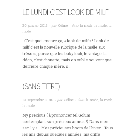
LE LUNDI C’EST LOOK DE MILF
· par
· dans
20 janvier 2013
Céline
la mode, la mode, la
mode
C’est quoi encore ça, « look de milf »? Look de
milf c’est la nouvelle rubrique de la malle aux
trésors, parce que les baby look, le vintage, la
déco, c’est chouette, mais on oublie souvent que
derrière chaque mère, il…
(SANS TITRE)
· par
· dans
10 septembre 2010
Céline
la mode, la mode,
la mode
My precious ( à prononcer tel Golum
contemplant son précieux anneau!) Dans mon
sac il y a… Mes précieuses boots de l’hiver… Tous
les ans depuis quelques années, ma griffe