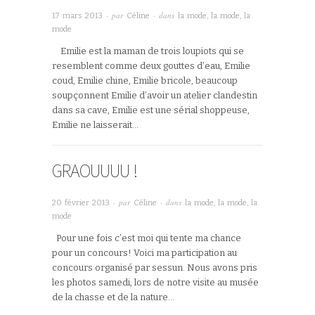
· par
· dans
17 mars 2013
Céline
la mode, la mode, la
mode
Emilie est la maman de trois loupiots qui se
resemblent comme deux gouttes d’eau, Emilie
coud, Emilie chine, Emilie bricole, beaucoup
soupçonnent Emilie d’avoir un atelier clandestin
dans sa cave, Emilie est une sérial shoppeuse,
Emilie ne laisserait…
GRAOUUUU !
· par
· dans
20 février 2013
Céline
la mode, la mode, la
mode
Pour une fois c’est moi qui tente ma chance
pour un concours! Voici ma participation au
concours organisé par sessun. Nous avons pris
les photos samedi, lors de notre visite au musée
de la chasse et de la nature…