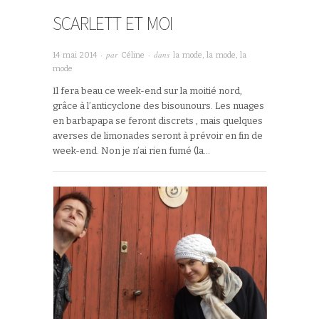
SCARLETT ET MOI
· par
· dans
14 mai 2014
Céline
la mode, la mode, la
mode
Il fera beau ce week-end sur la moitié nord,
grâce à l’anticyclone des bisounours. Les nuages
en barbapapa se feront discrets , mais quelques
averses de limonades seront à prévoir en fin de
week-end. Non je n’ai rien fumé (la…