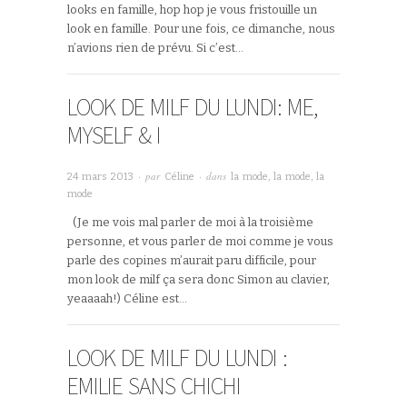
looks en famille, hop hop je vous fristouille un
look en famille. Pour une fois, ce dimanche, nous
n’avions rien de prévu. Si c’est…
LOOK DE MILF DU LUNDI: ME,
MYSELF & I
· par
· dans
24 mars 2013
Céline
la mode, la mode, la
mode
(Je me vois mal parler de moi à la troisième
personne, et vous parler de moi comme je vous
parle des copines m’aurait paru difficile, pour
mon look de milf ça sera donc Simon au clavier,
yeaaaah!) Céline est…
LOOK DE MILF DU LUNDI :
EMILIE SANS CHICHI