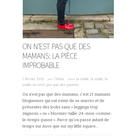
ON N’EST PAS QUE DES
MAMANS: LA PIÈCE
IMPROBABLE
· par
· dans
1 février 2015
Céline
la mode, la mode, la
mode
,
on n'est pas que des parents
On n’est pas que des mamans, c’est 21 mamans
blogueuses qui ont envie de se marrer et de
présenter des looks sans « leggings trop
mignons » ou « bloomer-taille-24-mois-comme-
le-temps-passe ». Parce qu’on passe autant de
temps sur Asos que sur my little square,…