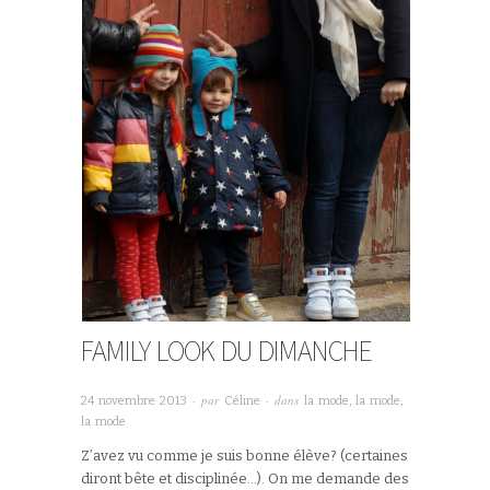
FAMILY LOOK DU DIMANCHE
· par
· dans
24 novembre 2013
Céline
la mode, la mode,
la mode
Z’avez vu comme je suis bonne élève? (certaines
diront bête et disciplinée…). On me demande des