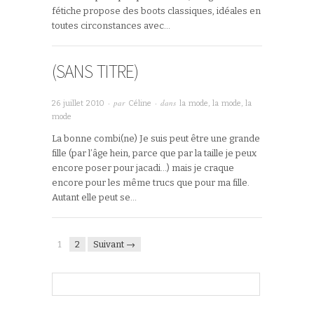
fétiche propose des boots classiques, idéales en
toutes circonstances avec…
(SANS TITRE)
· par
· dans
26 juillet 2010
Céline
la mode, la mode, la
mode
La bonne combi(ne) Je suis peut être une grande
fille (par l’âge hein, parce que par la taille je peux
encore poser pour jacadi…) mais je craque
encore pour les même trucs que pour ma fille.
Autant elle peut se…
1
2
Suivant →