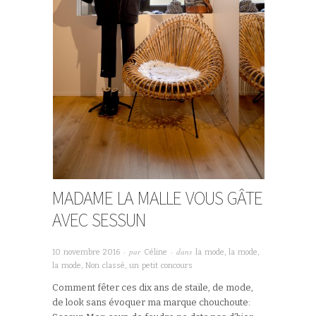
MADAME LA MALLE VOUS GÂTE
AVEC SESSUN
· par
· dans
10 novembre 2016
Céline
la mode, la mode,
la mode
,
Non classé
,
un petit concours
Comment fêter ces dix ans de staïle, de mode,
de look sans évoquer ma marque chouchoute: