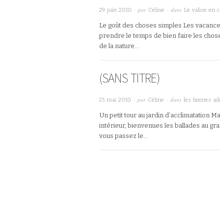
· par
· dans
29 juin 2010
Céline
Le valise en c
Le goût des choses simples Les vacances 
prendre le temps de bien faire les chose
de la nature…
(SANS TITRE)
· par
· dans
25 mai 2010
Céline
les bonnes ad
Un petit tour au jardin d’acclimatation Ma
intérieur, bienvenues les ballades au gra
vous passez le…