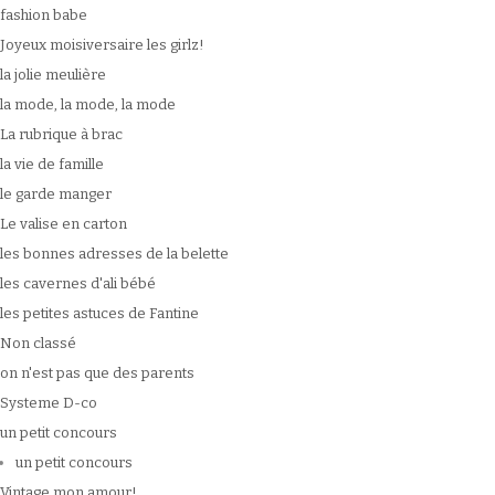
fashion babe
Joyeux moisiversaire les girlz!
la jolie meulière
la mode, la mode, la mode
La rubrique à brac
la vie de famille
le garde manger
Le valise en carton
les bonnes adresses de la belette
les cavernes d'ali bébé
les petites astuces de Fantine
Non classé
on n'est pas que des parents
Systeme D-co
un petit concours
un petit concours
Vintage mon amour!