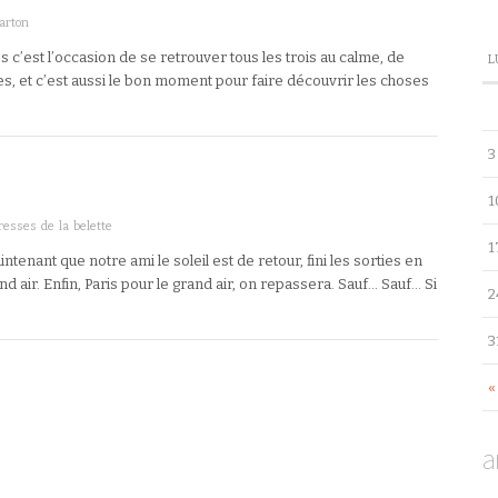
arton
c’est l’occasion de se retrouver tous les trois au calme, de
L
s, et c’est aussi le bon moment pour faire découvrir les choses
3
1
resses de la belette
1
intenant que notre ami le soleil est de retour, fini les sorties en
nd air. Enfin, Paris pour le grand air, on repassera. Sauf… Sauf… Si
2
3
«
a