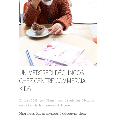
UN MERCREDI DÉGLINGOS
CHEZ CENTRE COMMERCIAL
KIDS
· par
· dans
12 mars 2015
Céline
La rubrique à brac
,
la
vie de famille
,
les cavernes d'ali bébé
Hier nous étions invitées à découvrir chez