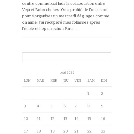
centre commercial kids la collaboration entre
Veja et Bobo choses. On a profité de l’occasion
pour s’organiser un mercredi déglingos comme
on aime. J’ai récupéré mes follasses après
l’école et hop direction Paris….
août 2026
LUN
MAR
MER
JEU
VEN
SAM
DIM
1
2
3
4
5
6
7
8
9
10
11
12
13
14
15
16
17
18
19
20
21
22
23