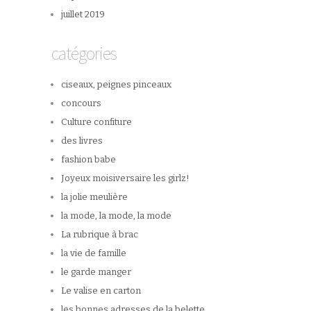
juillet 2019
catégories
ciseaux, peignes pinceaux
concours
Culture confiture
des livres
fashion babe
Joyeux moisiversaire les girlz!
la jolie meulière
la mode, la mode, la mode
La rubrique à brac
la vie de famille
le garde manger
Le valise en carton
les bonnes adresses de la belette