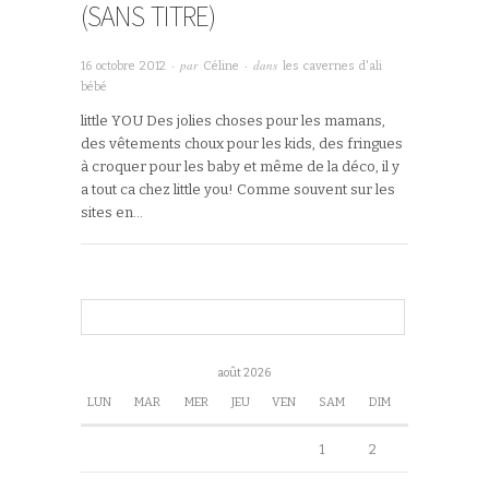
(SANS TITRE)
· par
· dans
16 octobre 2012
Céline
les cavernes d'ali
bébé
little YOU Des jolies choses pour les mamans,
des vêtements choux pour les kids, des fringues
à croquer pour les baby et même de la déco, il y
a tout ca chez little you! Comme souvent sur les
sites en…
août 2026
LUN
MAR
MER
JEU
VEN
SAM
DIM
1
2