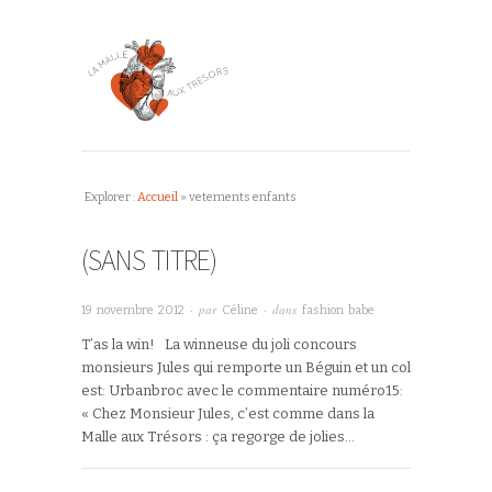
Explorer :
Accueil
»
vetements enfants
(SANS TITRE)
· par
· dans
19 novembre 2012
Céline
fashion babe
T’as la win! La winneuse du joli concours
monsieurs Jules qui remporte un Béguin et un col
est: Urbanbroc avec le commentaire numéro15:
« Chez Monsieur Jules, c’est comme dans la
Malle aux Trésors : ça regorge de jolies…