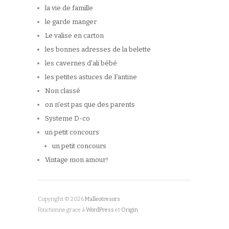
la vie de famille
le garde manger
Le valise en carton
les bonnes adresses de la belette
les cavernes d'ali bébé
les petites astuces de Fantine
Non classé
on n'est pas que des parents
Systeme D-co
un petit concours
un petit concours
Vintage mon amour!
Copyright © 2026
Malleotresors
Fonctionne grace à
WordPress
et
Origin