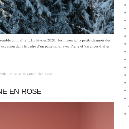
s semblé connaître… En février 2020, les insouciants petits chamois des
’occasion dans le cadre d’un partenariat avec Pierre et Vacances d’aller
mille
,
Le valise en carton
,
Non classé
NE EN ROSE