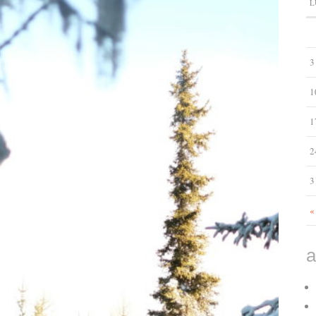
L
3
1
1
2
3
«
a