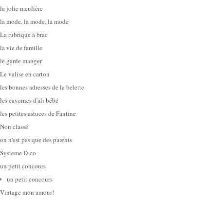
la jolie meulière
la mode, la mode, la mode
La rubrique à brac
la vie de famille
le garde manger
Le valise en carton
les bonnes adresses de la belette
les cavernes d'ali bébé
les petites astuces de Fantine
Non classé
on n'est pas que des parents
Systeme D-co
un petit concours
un petit concours
Vintage mon amour!