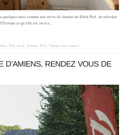
 y a quelques mois comme une envie de chanter du Edith Piaf , de relooker
020 étant ce qu’elle est, on n’a…
lière
,
Non classé
,
Systeme D-co
,
Vintage mon amour!
E D’AMIENS, RENDEZ VOUS DE