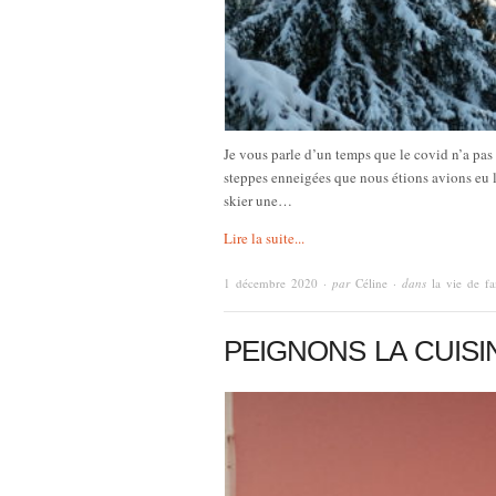
Je vous parle d’un temps que le covid n’a pa
steppes enneigées que nous étions avions eu l
skier une…
Lire la suite...
1 décembre 2020
· par
Céline
· dans
la vie de fa
PEIGNONS LA CUISI