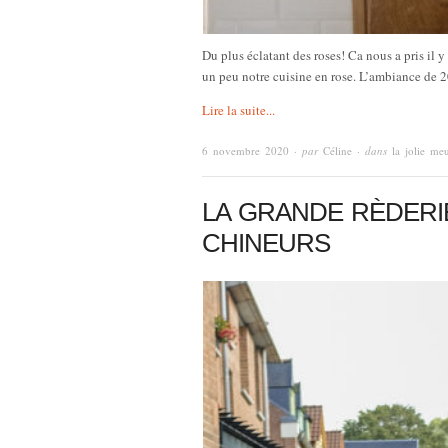
Du plus éclatant des roses! Ca nous a pris il
un peu notre cuisine en rose. L’ambiance de 2
Lire la suite...
6 novembre 2020
· par
Céline
· dans
la jolie meu
LA GRANDE RÈDERI
CHINEURS