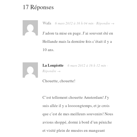
17 Réponses
Wafa
6 mars 2012
à
16 h 04 min
·
Répondre
→
J’adore ta mise en page. J’ai souvent été en
Hollande mais la dernière fois c’était il y a
10 ans.
La Loupiotte
6 mars 2012
à
16 h 12 min
·
Répondre
→
Chouette, chouette!
C’est tellement chouette Amsterdam! J’y
suis allée il y a loooongtemps, et je crois
que c’est de mes meilleurs souvenirs! Nous
avions shoppé, dormi à bord d’un péniche
et visité plein de musées en mangeant