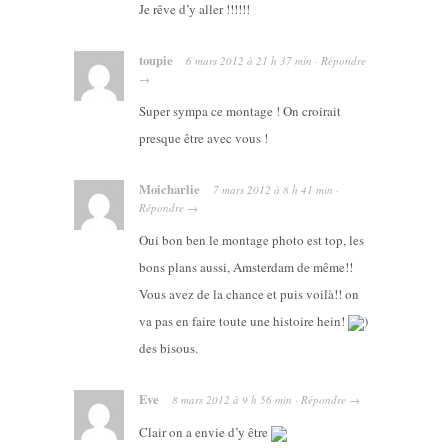
Je rêve d’y aller !!!!!!
toupie
6 mars 2012
à
21 h 37 min
·
Répondre
→
Super sympa ce montage ! On croirait
presque être avec vous !
Moicharlie
7 mars 2012
à
8 h 41 min
·
Répondre
→
Oui bon ben le montage photo est top, les
bons plans aussi, Amsterdam de même!!
Vous avez de la chance et puis voilà!! on
va pas en faire toute une histoire hein!
)
des bisous.
Eve
8 mars 2012
à
9 h 56 min
·
Répondre
→
Clair on a envie d’y être