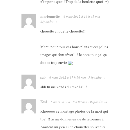
n’importe quoi! Trop de la boulette quoi! =)
marionnette
6 mars 2012
à
16 h 45 min
·
Répondre
→
chouette chouette chouette!!!!
Merci pour tous ces bons plans et ces jolies
images qui font rêver!!!! Je note tout ça! ça
donne trop envie
sab
6 mars 2012
à
17 h 56 min
·
Répondre
→
ahh tu me vends du reve là!!!!
Emi
6 mars 2012
à
18 h 00 min
·
Répondre
→
Rhooooo ce montage photos de la mort qui
tue!!!! tu me donnes envie de retourner à
Amsterdam j’en ai de chouettes souvenirs