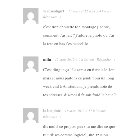
yeahyeahgirl
11 mars 2012
à
11 h 43 min
·
Répondre
→
c’est trop chouette ton montage j’adore,
comment t’as fait ? j’adore la photo ou t’as
la tete en bas t’es beeeellle
mila
12 mars 2012
à
9 h 28 min
·
Répondre
→
C’est dingue ça ! Lazare a eu 6 mois le 1er
mars et nous partons ce jeudi pour un long
week-end à Amsterdam, je prends note de
tes adresses, dis-moi il faisait froid la haut ?
la loupiote
18 mars 2012
à
11 h 59 min
·
Répondre
→
dis moi à ce propos, peux tu me dire ce que
tu utilises comme logiciel, site, truc ou