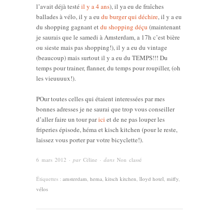
l’avait déjà testé
il y a 4 ans
), il ya eu de fraîches
ballades à vélo, il y a eu
du burger qui déchire
, il y a eu
du shopping gagnant et
du shopping déçu
(maintenant
je saurais que le samedi à Amsterdam, a 17h c’est bière
ou sieste mais pas shopping!), il y a eu du vintage
(beaucoup) mais surtout il y a eu du TEMPS!!! Du
temps pour trainer, flanner, du temps pour roupiller, (oh
les vieuuuux!).
POur toutes celles qui étaient interessées par mes
bonnes adresses je ne saurai que trop vous conseiller
d’aller faire un tour par
ici
et de ne pas louper les
friperies épisode, héma et kisch kitchen (pour le reste,
laissez vous porter par votre bicyclette!).
6 mars 2012
· par
Céline
· dans
Non classé
Étiquettes :
amsterdam
,
hema
,
kitsch kitchen
,
lloyd hotel
,
miffy
,
vélos