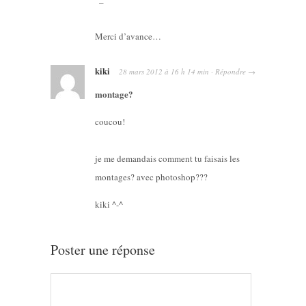
Merci d’avance…
kiki
28 mars 2012
à
16 h 14 min
·
Répondre
→
montage?
coucou!
je me demandais comment tu faisais les
montages? avec photoshop???
kiki ^-^
Poster une réponse