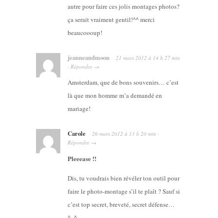
autre pour faire ces jolis montages photos?
ça serait vraiment gentil!^^ merci
beaucoooup!
jeanneandmoon
21 mars 2012
à
14 h 27 min
·
Répondre
→
Amsterdam, que de bons souvenirs… c’est
là que mon homme m’a demandé en
mariage!
Carole
26 mars 2012
à
13 h 20 min
·
Répondre
→
Pleeease !!
Dis, tu voudrais bien révéler ton outil pour
faire le photo-montage s’il te plaît ? Sauf si
c’est top secret, breveté, secret défense…
^_^