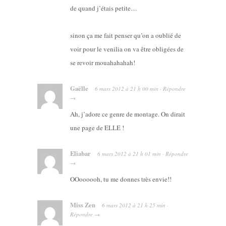
de quand j’étais petite…
sinon ça me fait penser qu’on a oublié de
voir pour le venilia on va être obligées de
se revoir mouahahahah!
Gaëlle
6 mars 2012
à
21 h 00 min
·
Répondre
→
Ah, j’adore ce genre de montage. On dirait
une page de ELLE !
Eliabar
6 mars 2012
à
21 h 01 min
·
Répondre
→
OOoooooh, tu me donnes très envie!!
Miss Zen
6 mars 2012
à
21 h 25 min
·
Répondre
→