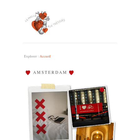
Explorer :
Accueil
A M S T E R D A M