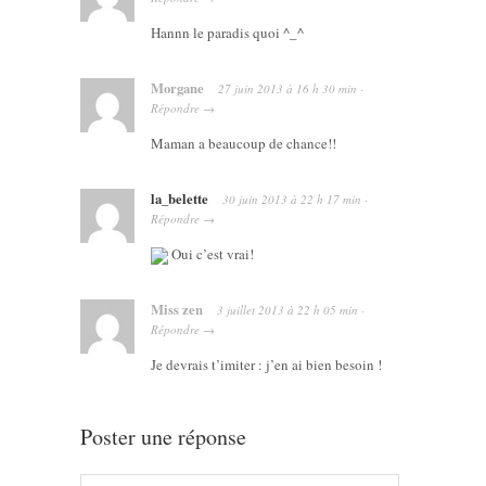
Hannn le paradis quoi ^_^
Morgane
27 juin 2013
à
16 h 30 min
·
Répondre
→
Maman a beaucoup de chance!!
la_belette
30 juin 2013
à
22 h 17 min
·
Répondre
→
Oui c’est vrai!
Miss zen
3 juillet 2013
à
22 h 05 min
·
Répondre
→
Je devrais t’imiter : j’en ai bien besoin !
Poster une réponse