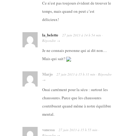
Ce n’est pas toujours évident de trouver le
temps, mais quand on peut c’est
délicieux!
la_belette
27 juin 2013
à
14 h 54 min
·
Répondre
→
Je ne connais personne qui ai dit non…
Mais qui sait?
Marjo
27 juin 2013
à
15 h 31 min
·
Répondre
→
Ouai carrément pour la sécu : surtout les
chaussures. Parce que les chaussures
contribuent quand même à notre équilibre
mental.
vanessa
27 juin 2013
à
15 h 55 min
·
Répondre
→