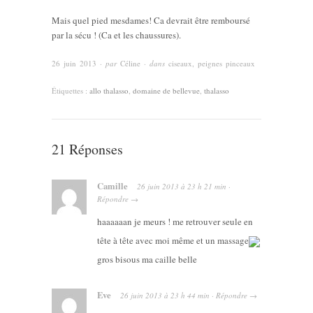
Mais quel pied mesdames! Ca devrait être remboursé
par la sécu ! (Ca et les chaussures).
26 juin 2013
· par
Céline
· dans
ciseaux, peignes pinceaux
Étiquettes :
allo thalasso
,
domaine de bellevue
,
thalasso
21 Réponses
Camille
26 juin 2013
à
23 h 21 min
·
Répondre
→
haaaaaan je meurs ! me retrouver seule en
tête à tête avec moi même et un massage
gros bisous ma caille belle
Eve
26 juin 2013
à
23 h 44 min
·
Répondre
→