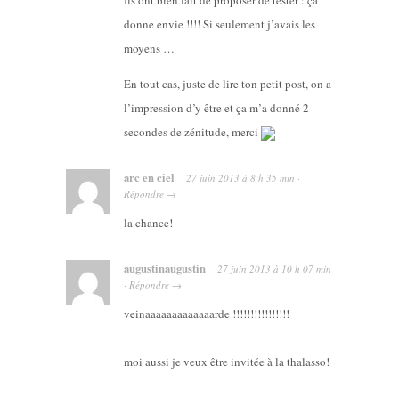
donne envie !!!! Si seulement j’avais les
moyens …
En tout cas, juste de lire ton petit post, on a
l’impression d’y être et ça m’a donné 2
secondes de zénitude, merci
arc en ciel
27 juin 2013
à
8 h 35 min
·
Répondre
→
la chance!
augustinaugustin
27 juin 2013
à
10 h 07 min
·
Répondre
→
veinaaaaaaaaaaaaarde !!!!!!!!!!!!!!!!
moi aussi je veux être invitée à la thalasso!