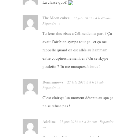
La classe quoi!
The Moon cakes
27 juin 2013
à
4 h 40 min
·
Répondre
→
Tu feras des bises a Céline de ma part ? Ça
avait l’air bien sympa tout ça , et ça me
rappelle quand on est allés au hammam
entre coupines, remember ? On se skype
poulette ? Tu me manques, bisous !
Domininews
27 juin 2013
à
8 h 23 min
·
Répondre
→
C’est clair qu’un moment détente au spa ça
ne se refuse pas !
Adeline
27 juin 2013
à
8 h 24 min
·
Répondre
→
Ils ont bien fait de proposer de tester : ça