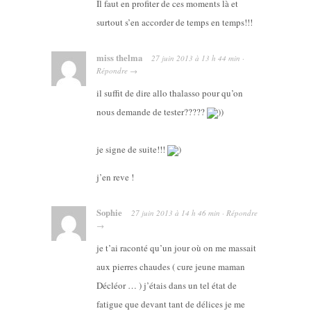
Il faut en profiter de ces moments là et
surtout s’en accorder de temps en temps!!!
miss thelma
27 juin 2013
à
13 h 44 min
·
Répondre
→
il suffit de dire allo thalasso pour qu’on
nous demande de tester?????
))
je signe de suite!!!
)
j’en reve !
Sophie
27 juin 2013
à
14 h 46 min
·
Répondre
→
je t’ai raconté qu’un jour où on me massait
aux pierres chaudes ( cure jeune maman
Décléor … ) j’étais dans un tel état de
fatigue que devant tant de délices je me