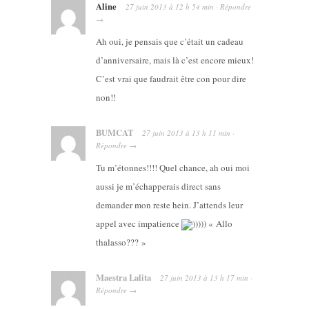
Aline
27 juin 2013
à
12 h 54 min
·
Répondre
→
Ah oui, je pensais que c’était un cadeau
d’anniversaire, mais là c’est encore mieux!
C’est vrai que faudrait être con pour dire
non!!
BUMCAT
27 juin 2013
à
13 h 11 min
·
Répondre
→
Tu m’étonnes!!!! Quel chance, ah oui moi
aussi je m’échapperais direct sans
demander mon reste hein. J’attends leur
appel avec impatience
))))) « Allo
thalasso??? »
Maestra Lalita
27 juin 2013
à
13 h 17 min
·
Répondre
→