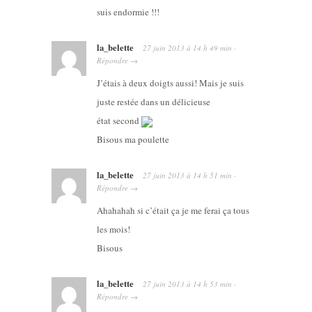
suis endormie !!!
la_belette
27 juin 2013
à
14 h 49 min
·
Répondre
→
J’étais à deux doigts aussi! Mais je suis
juste restée dans un délicieuse
état second
Bisous ma poulette
la_belette
27 juin 2013
à
14 h 51 min
·
Répondre
→
Ahahahah si c’était ça je me ferai ça tous
les mois!
Bisous
la_belette
27 juin 2013
à
14 h 53 min
·
Répondre
→