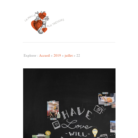
Explorer :
Accueil
»
2019
»
juillet
»
22