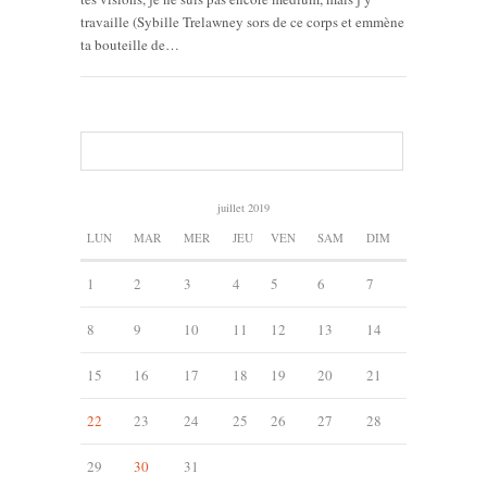
travaille (Sybille Trelawney sors de ce corps et emmène
ta bouteille de…
juillet 2019
LUN
MAR
MER
JEU
VEN
SAM
DIM
1
2
3
4
5
6
7
8
9
10
11
12
13
14
15
16
17
18
19
20
21
22
23
24
25
26
27
28
29
30
31