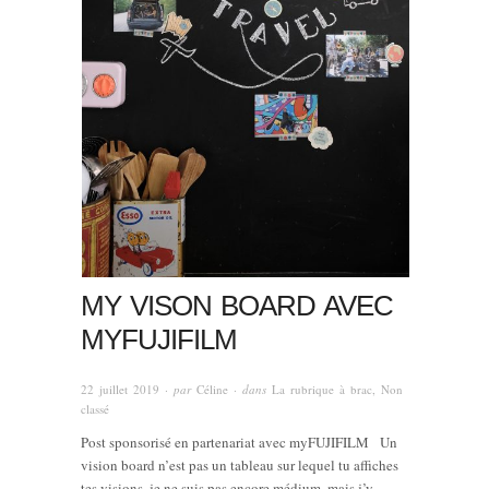
MY VISON BOARD AVEC
MYFUJIFILM
22 juillet 2019
· par
Céline
· dans
La rubrique à brac
,
Non
classé
Post sponsorisé en partenariat avec myFUJIFILM Un
vision board n’est pas un tableau sur lequel tu affiches
tes visions, je ne suis pas encore médium, mais j’y