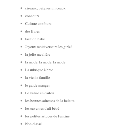
ciseaux, peignes pinceaux
concours
Culture confiture
des livres
fashion babe
Joyeux moisiversaire les girlz!
la jolie meulière
la mode, la mode, la mode
La rubrique à brac
la vie de famille
le garde manger
Le valise en carton
les bonnes adresses de la belette
les cavernes d'ali bébé
les petites astuces de Fantine
Non classé