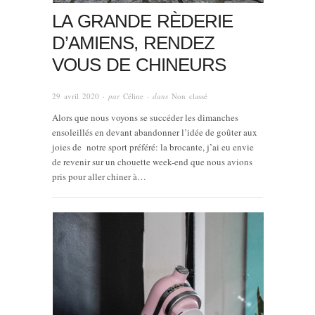
LA GRANDE RÈDERIE
D’AMIENS, RENDEZ
VOUS DE CHINEURS
29 avril 2020
· par
Céline
· dans
Non classé
Alors que nous voyons se succéder les dimanches
ensoleillés en devant abandonner l’idée de goûter aux
joies de notre sport préféré: la brocante, j’ai eu envie
de revenir sur un chouette week-end que nous avions
pris pour aller chiner à…