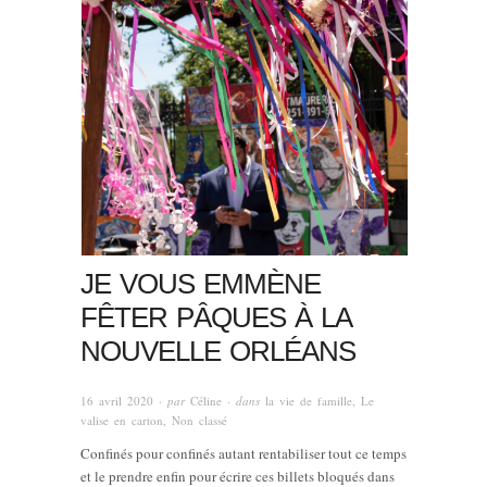
JE VOUS EMMÈNE
FÊTER PÂQUES À LA
NOUVELLE ORLÉANS
16 avril 2020
· par
Céline
· dans
la vie de famille
,
Le
valise en carton
,
Non classé
Confinés pour confinés autant rentabiliser tout ce temps
et le prendre enfin pour écrire ces billets bloqués dans