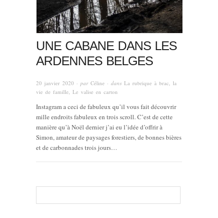
UNE CABANE DANS LES
ARDENNES BELGES
20 janvier 2020
· par
Céline
· dans
La rubrique à brac
,
la
vie de famille
,
Le valise en carton
Instagram a ceci de fabuleux qu’il vous fait découvrir
mille endroits fabuleux en trois scroll. C’est de cette
manière qu’à Noël dernier j’ai eu l’idée d’offrir à
Simon, amateur de paysages forestiers, de bonnes bières
et de carbonnades trois jours…