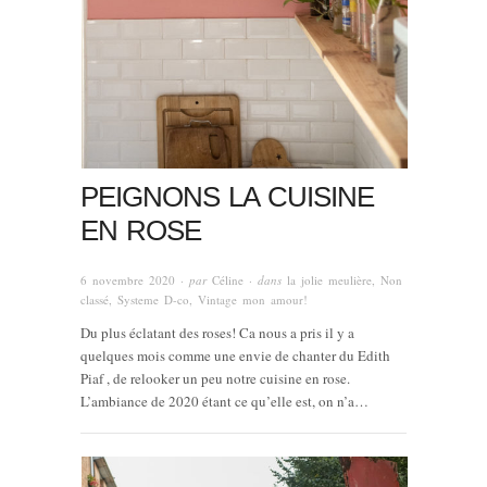
PEIGNONS LA CUISINE
EN ROSE
6 novembre 2020
· par
Céline
· dans
la jolie meulière
,
Non
classé
,
Systeme D-co
,
Vintage mon amour!
Du plus éclatant des roses! Ca nous a pris il y a
quelques mois comme une envie de chanter du Edith
Piaf , de relooker un peu notre cuisine en rose.
L’ambiance de 2020 étant ce qu’elle est, on n’a…