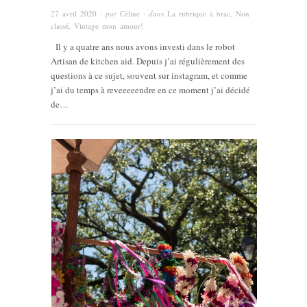
27 avril 2020
· par
Céline
· dans
La rubrique à brac
,
Non
classé
,
Vintage mon amour!
Il y a quatre ans nous avons investi dans le robot
Artisan de kitchen aid. Depuis j’ai régulièrement des
questions à ce sujet, souvent sur instagram, et comme
j’ai du temps à reveeeeendre en ce moment j’ai décidé
de…