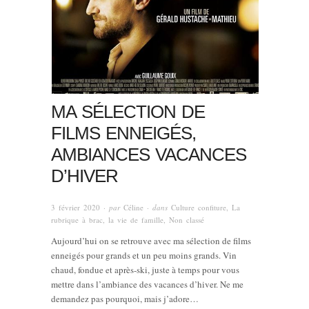
MA SÉLECTION DE
FILMS ENNEIGÉS,
AMBIANCES VACANCES
D’HIVER
3 février 2020
· par
Céline
· dans
Culture confiture
,
La
rubrique à brac
,
la vie de famille
,
Non classé
Aujourd’hui on se retrouve avec ma sélection de films
enneigés pour grands et un peu moins grands. Vin
chaud, fondue et après-ski, juste à temps pour vous
mettre dans l’ambiance des vacances d’hiver. Ne me
demandez pas pourquoi, mais j’adore…