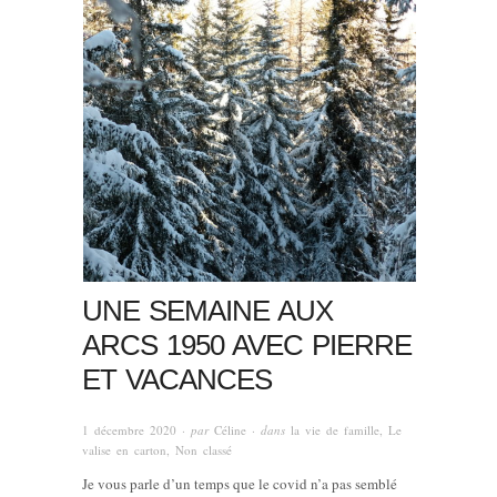
UNE SEMAINE AUX
ARCS 1950 AVEC PIERRE
ET VACANCES
1 décembre 2020
· par
Céline
· dans
la vie de famille
,
Le
valise en carton
,
Non classé
Je vous parle d’un temps que le covid n’a pas semblé