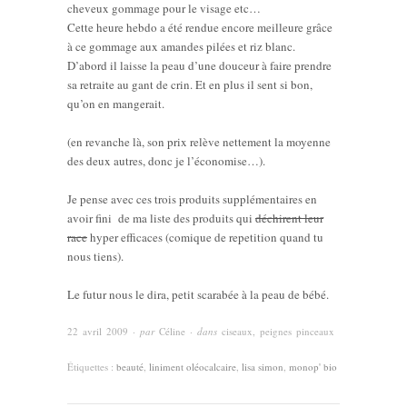
cheveux gommage pour le visage etc…
Cette heure hebdo a été rendue encore meilleure grâce
à ce gommage aux amandes pilées et riz blanc.
D’abord il laisse la peau d’une douceur à faire prendre
sa retraite au gant de crin. Et en plus il sent si bon,
qu’on en mangerait.
(en revanche là, son prix relève nettement la moyenne
des deux autres, donc je l’économise…).
Je pense avec ces trois produits supplémentaires en
avoir fini de ma liste des produits qui
déchirent leur
race
hyper efficaces (comique de repetition quand tu
nous tiens).
Le futur nous le dira, petit scarabée à la peau de bébé.
22 avril 2009
· par
Céline
· dans
ciseaux, peignes pinceaux
Étiquettes :
beauté
,
liniment oléocalcaire
,
lisa simon
,
monop' bio