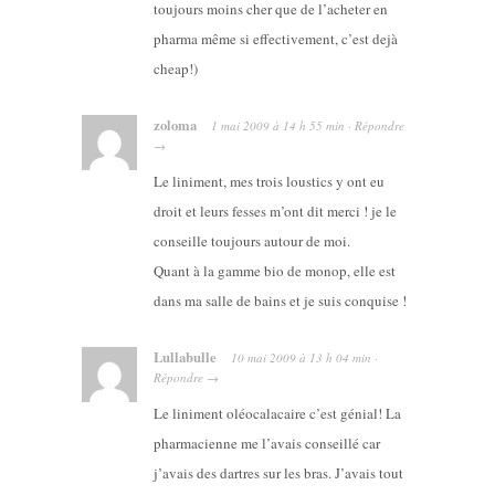
toujours moins cher que de l’acheter en
pharma même si effectivement, c’est dejà
cheap!)
zoloma
1 mai 2009
à
14 h 55 min
·
Répondre
→
Le liniment, mes trois loustics y ont eu
droit et leurs fesses m’ont dit merci ! je le
conseille toujours autour de moi.
Quant à la gamme bio de monop, elle est
dans ma salle de bains et je suis conquise !
Lullabulle
10 mai 2009
à
13 h 04 min
·
Répondre
→
Le liniment oléocalacaire c’est génial! La
pharmacienne me l’avais conseillé car
j’avais des dartres sur les bras. J’avais tout