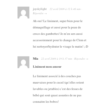
joyskylight
22 avril 2009
à
12 h 46 min
·
Répondre
→
Ah oui! Le liniment, super bien pour le
démaquillage et aussi pour la peau de
croco des gambettes! Je m’en sers aussi
accessoirement pour le change de Clem et
lui nettoyer/hydrater le visage le matin! ;-D
Mia
22 avril 2009
à
19 h 37 min
·
Répondre
→
Liniment mon amour
Le liniment associé à des couches pas
mauvaises pour le cucul (qu’elles soient
lavables ou jetables) c’est des fesses de
bébé qui sont quasi assurées de ne pas
connaitre les bobos!