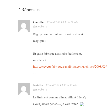
7 Réponses
Camille
22 avril 2009
à
11 h 19 min
·
Répondre
→
Big up pour le liminent, c’est vraiment
magique !
Et ça se fabrique aussi très facilement,
recette ici :
http://crevettefabrique.canalblog.com/archives/2008/
…
Nutella
22 avril 2009
à
12 h 30 min
·
Répondre
→
Le liniment comme démaquillant ? Je n’y
avais jamais pensé…. je vais tester !