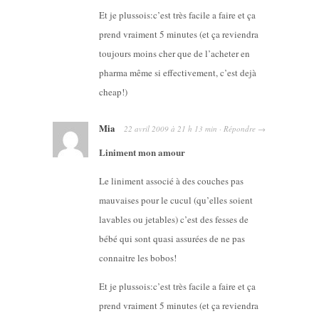
Et je plussois:c’est très facile a faire et ça
prend vraiment 5 minutes (et ça reviendra
toujours moins cher que de l’acheter en
pharma même si effectivement, c’est dejà
cheap!)
Mia
22 avril 2009
à
21 h 13 min
·
Répondre
→
Liniment mon amour
Le liniment associé à des couches pas
mauvaises pour le cucul (qu’elles soient
lavables ou jetables) c’est des fesses de
bébé qui sont quasi assurées de ne pas
connaitre les bobos!
Et je plussois:c’est très facile a faire et ça
prend vraiment 5 minutes (et ça reviendra