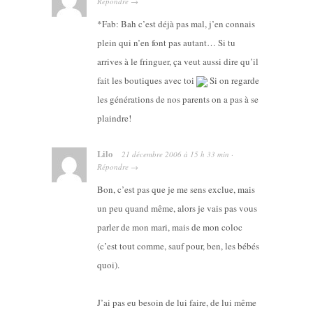
Répondre
→
*Fab: Bah c’est déjà pas mal, j’en connais
plein qui n’en font pas autant… Si tu
arrives à le fringuer, ça veut aussi dire qu’il
fait les boutiques avec toi
Si on regarde
les générations de nos parents on a pas à se
plaindre!
Lilo
21 décembre 2006
à
15 h 33 min
·
Répondre
→
Bon, c’est pas que je me sens exclue, mais
un peu quand même, alors je vais pas vous
parler de mon mari, mais de mon coloc
(c’est tout comme, sauf pour, ben, les bébés
quoi).
J’ai pas eu besoin de lui faire, de lui même