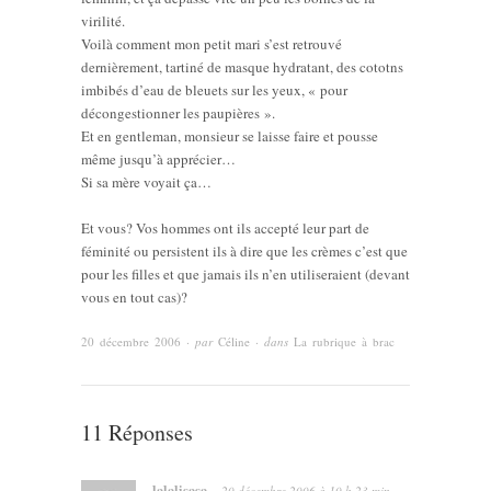
virilité.
Voilà comment mon petit mari s’est retrouvé
dernièrement, tartiné de masque hydratant, des cototns
imbibés d’eau de bleuets sur les yeux, « pour
décongestionner les paupières ».
Et en gentleman, monsieur se laisse faire et pousse
même jusqu’à apprécier…
Si sa mère voyait ça…
Et vous? Vos hommes ont ils accepté leur part de
féminité ou persistent ils à dire que les crèmes c’est que
pour les filles et que jamais ils n’en utiliseraient (devant
vous en tout cas)?
20 décembre 2006
· par
Céline
· dans
La rubrique à brac
11 Réponses
lalalisasa
20 décembre 2006
à
10 h 23 min
·