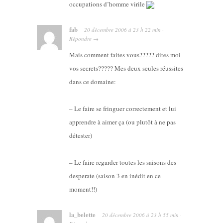
occupations d’homme virile
fab
20 décembre 2006
à
23 h 22 min
·
Répondre
→
Mais comment faites vous????? dites moi
vos secrets????? Mes deux seules réussites
dans ce domaine:
– Le faire se fringuer correctement et lui
apprendre à aimer ça (ou plutôt à ne pas
détester)
– Le faire regarder toutes les saisons des
desperate (saison 3 en inédit en ce
moment!!)
la_belette
20 décembre 2006
à
23 h 55 min
·