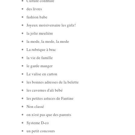
Culture confiture
des livres
fashion babe
Joyeux moisiversaire les girlz!
la jolie meulière
la mode, la mode, la mode
La rubrique à brac
la vie de famille
le garde manger
Le valise en carton
les bonnes adresses de la belette
les cavernes d'ali bébé
les petites astuces de Fantine
Non classé
on n'est pas que des parents
Systeme D-co
un petit concours