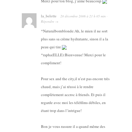
Merci pour ton blog, j’aime beaucoup
la_belette
20 décembre 2006
à
21 h 05 min
·
Répondre
→
*Naturalbornblonde:Ah, le mien il ne sort
plus sans sa crème hydratante, sinon il a la
peau qui tire
*rapha(ELLE):Bienvenue! Merci pour le
compliment!
Pour sex and the city,il n’est pas encore très
chaud, mais j’ai réussi à le rendre
complètement accroc à friends. Et puis il
regarde avec moi les téléfilms débiles, en
étant trop dans l’intrigue!
Bon je vous rassure il a quand même des