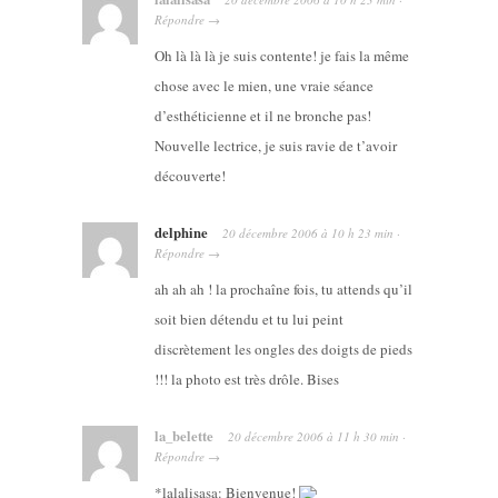
Répondre
→
Oh là là là je suis contente! je fais la même
chose avec le mien, une vraie séance
d’esthéticienne et il ne bronche pas!
Nouvelle lectrice, je suis ravie de t’avoir
découverte!
delphine
20 décembre 2006
à
10 h 23 min
·
Répondre
→
ah ah ah ! la prochaîne fois, tu attends qu’il
soit bien détendu et tu lui peint
discrètement les ongles des doigts de pieds
!!! la photo est très drôle. Bises
la_belette
20 décembre 2006
à
11 h 30 min
·
Répondre
→
*lalalisasa: Bienvenue!