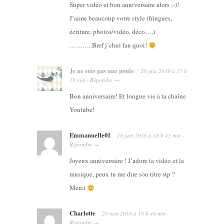
Super vidéo et bon anniversaire alors ;-)!
J’aime beaucoup votre style (fringues,
écriture, photos/vidéo, déco….)
………..Bref j’chui fan quoi!
Je ne suis pas une poule
20 juin 2016
à
15 h
18 min
·
Répondre
→
Bon anniversaire! Et longue vie à ta chaîne
Youtube!
Emmanuelle01
20 juin 2016
à
18 h 43 min
·
Répondre
→
Joyeux anniversaire ! J’adore ta vidéo et la
musique, peux tu me dire son titre stp ?
Merci
Charlotte
20 juin 2016
à
19 h 44 min
·
Répondre
→