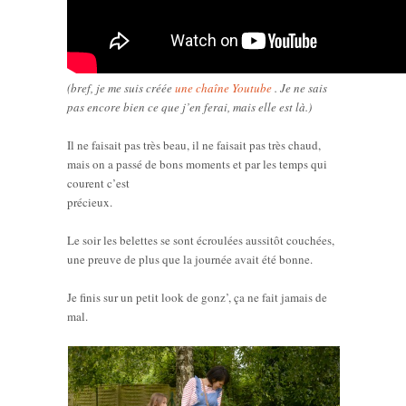
(bref, je me suis créée
une chaîne Youtube
. Je ne sais
pas encore bien ce que j’en ferai, mais elle est là.)
Il ne faisait pas très beau, il ne faisait pas très chaud,
mais on a passé de bons moments et par les temps qui
courent c’est
précieux.
Le soir les belettes se sont écroulées aussitôt couchées,
une preuve de plus que la journée avait été bonne.
Je finis sur un petit look de gonz’, ça ne fait jamais de
mal.