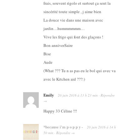
frais, souvent rigolo et surtout ça sent la
sincérité toute simple , j aime bien
La douce vie dans une maison avec
jardin…hummmmmm…
Vive les frigo qui font des glaçons !
Bon anniverSaire
Bise
Aude
(What ??? Tu n as pas eu le bol qui avec va
avec le Kitchen aid ???:)
Emily
20 juin 2016
à
13 h 23 min
·
Répondre
→
Happy 33 Céline !!!
*because i'm p o p p y -
20 juin 2016
à
14 h
50 min
·
Répondre
→