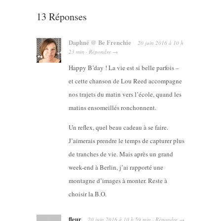
13 Réponses
Daphné @ Be Frenchie
20 juin 2016
à
10 h
23 min
·
Répondre
→
Happy B’day ! La vie est si belle parfois –
et cette chanson de Lou Reed accompagne
nos trajets du matin vers l’école, quand les
matins ensomeillés ronchonnent.
Un reflex, quel beau cadeau à se faire.
J’aimerais prendre le temps de capturer plus
de tranches de vie. Mais après un grand
week-end à Berlin, j’ai rapporté une
montagne d’images à monter. Reste à
choisir la B.O.
fleur
20 juin 2016
à
10 h 59 min
·
Répondre
→