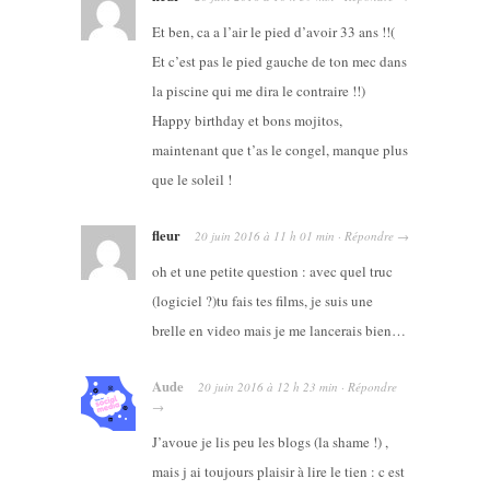
Et ben, ca a l’air le pied d’avoir 33 ans !!(
Et c’est pas le pied gauche de ton mec dans
la piscine qui me dira le contraire !!)
Happy birthday et bons mojitos,
maintenant que t’as le congel, manque plus
que le soleil !
fleur
20 juin 2016
à
11 h 01 min
·
Répondre
→
oh et une petite question : avec quel truc
(logiciel ?)tu fais tes films, je suis une
brelle en video mais je me lancerais bien…
Aude
20 juin 2016
à
12 h 23 min
·
Répondre
→
J’avoue je lis peu les blogs (la shame !) ,
mais j ai toujours plaisir à lire le tien : c est