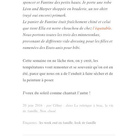
spencer et Fantine des petits hauts. Je porte une robe
Léon and Harper shoppée en braderie, un tee-shirt
(rayé oui encore) primark.
Le panier de Fantine était fraîchement chiné et celui
que tient Ella est notre chouchou de chez
l’équitable
.
Nous portons toutes les trois des minnetonkas,
provenant de différents vide-dressing pour les filles et
ramenées des Etats-unis pour bibi.
Cette semaine on ne lâche rien, on y croit, les
températures vont remonter et se souvenir qu’on est en
été, parce que nous on a de l’enduit à faire sécher et de
la peinture à poser.
J’veux du soleil comme chantait l’autre !
20 juin 2016
· par
Céline
· dans
La rubrique à brac
,
la vie
de famille
,
Non classé
Étiquettes :
les week end en famille
,
look de famille