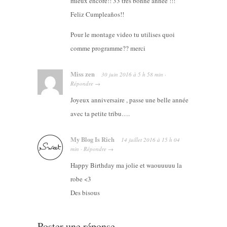
mieux encore!! 33 très bonne année !!!
Feliz Cumpleaños!!
Pour le montage video tu utilises quoi
comme programme?? merci
Miss zen
30 juin 2016
à
5 h 58 min
·
Répondre
→
Joyeux anniversaire , passe une belle année
avec ta petite tribu….
My Blog Is Rich
14 juillet 2016
à
15 h 04
min
·
Répondre
→
Happy Birthday ma jolie et waouuuuu la
robe <3
Des bisous
Poster une réponse