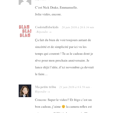
C’est Nick Drake, Emmanuelle.
Jolie vidéo, encore.
Coolstuffsforkids
20 juin 2016
à
20 h 34 min
·
Répondre
→
Ça fait du bien de voir toujours autant de
sincérité et de simplicité par ici vu les
temps qui courent ! Tu as le cadeau dont je
rêve pour mon prochain anniversaire. Je
lance déjà l’idée, d’ici novembre ça devrait
le faire…
Ma petite tribu
21 juin 2016
à
9 h 59 min
·
Répondre
→
Coucou: Super le video!! Et frigo c’est un
bon cadeau, j’aime
la camera reflex est