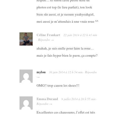
photos est top (le lieu parfait), ton look
bien sûr aussi, et je rassure yeahyeahgirl,
moi aussi je m’attendais à une vraie roue ^^
Céline Frankart
22 juin 2014
à
22 h 41 min
·
Répondre
→
ahahah, je suis nulle pour faire la roue…
mais je fais hyper bien le paon, ça compte?
mylou
30 juin 2014
à
12 h 54 min
·
Répondre
→
OMG!! trop canon les shoes!!!
Emma Durand
9 juillet 2014
à
20 h 55 min
·
Répondre
→
Excellentes ces chaussures, l’effet est très