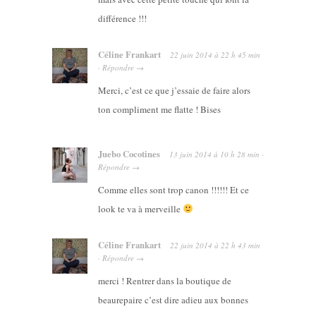
différence !!!
Céline Frankart
22 juin 2014
à
22 h 45 min
·
Répondre
→
Merci, c’est ce que j’essaie de faire alors
ton compliment me flatte ! Bises
Juebo Cocotines
13 juin 2014
à
10 h 28 min
·
Répondre
→
Comme elles sont trop canon !!!!!! Et ce
look te va à merveille
Céline Frankart
22 juin 2014
à
22 h 43 min
·
Répondre
→
merci ! Rentrer dans la boutique de
beaurepaire c’est dire adieu aux bonnes