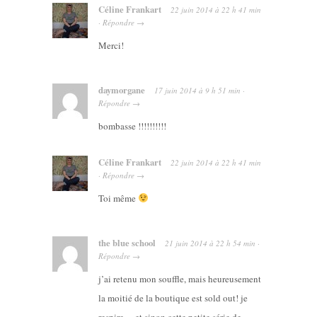
Céline Frankart
22 juin 2014
à
22 h 41 min
·
Répondre
→
Merci!
daymorgane
17 juin 2014
à
9 h 51 min
·
Répondre
→
bombasse !!!!!!!!!!
Céline Frankart
22 juin 2014
à
22 h 41 min
·
Répondre
→
Toi même
the blue school
21 juin 2014
à
22 h 54 min
·
Répondre
→
j’ai retenu mon souffle, mais heureusement
la moitié de la boutique est sold out! je
respire… et sinon cette petite série de