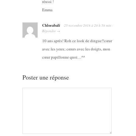
réussi !
Emma
Chloeabali
25 novembre 2018
à
20 h 58 min
·
Répondre
→
10 ans après! Roh ce look de dingue!!cœur
avec les yeux; cœurs avec les doigts, mon
cœur papillonne quoi…^^
Poster une réponse