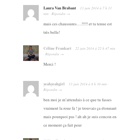
Laura Van Brabant
13 juin 2014
à
7 h 11
min
·
Répondre
→
mais ces chaussures….!!!!! et ta tenue est
très belle!
Céline Frankart
22 juin 2014
à
22 h 47 min
·
Répondre
→
Merci !
yeahyeahgirl
13 juin 2014
à
8 h 30 min
·
Répondre
→
ben moi je m’attendais à ce que tu fasses
vraiment la roue là ! je trouvais ça étonnant
mais pourquoi pas ! ah ah je suis concon en
ce moment ça fait peur