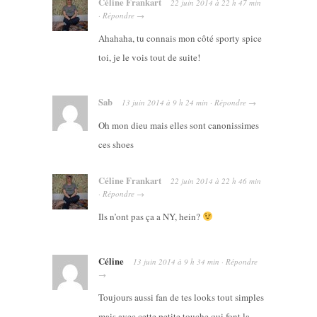
Céline Frankart
22 juin 2014
à
22 h 47 min
·
Répondre
→
Ahahaha, tu connais mon côté sporty spice
toi, je le vois tout de suite!
Sab
13 juin 2014
à
9 h 24 min
·
Répondre
→
Oh mon dieu mais elles sont canonissimes
ces shoes
Céline Frankart
22 juin 2014
à
22 h 46 min
·
Répondre
→
Ils n’ont pas ça a NY, hein?
Céline
13 juin 2014
à
9 h 34 min
·
Répondre
→
Toujours aussi fan de tes looks tout simples
mais avec cette petite touche qui font la