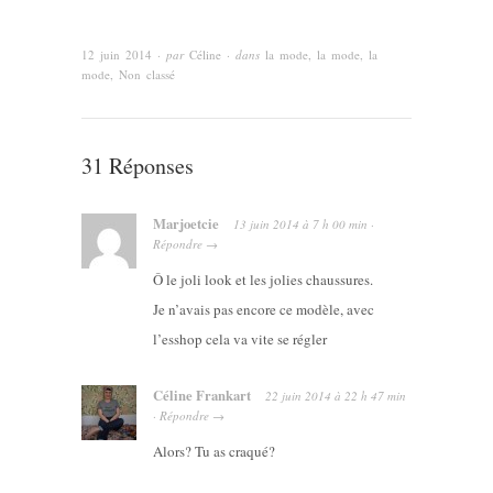
12 juin 2014
· par
Céline
· dans
la mode, la mode, la
mode
,
Non classé
31 Réponses
Marjoetcie
13 juin 2014
à
7 h 00 min
·
Répondre
→
Ô le joli look et les jolies chaussures.
Je n’avais pas encore ce modèle, avec
l’esshop cela va vite se régler
Céline Frankart
22 juin 2014
à
22 h 47 min
·
Répondre
→
Alors? Tu as craqué?