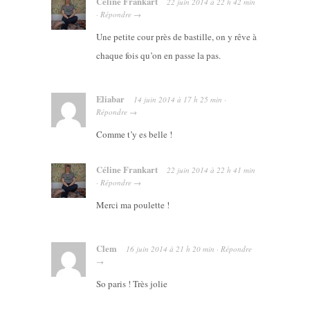
Céline Frankart
22 juin 2014
à
22 h 42 min
·
Répondre
→
Une petite cour près de bastille, on y rêve à
chaque fois qu’on en passe la pas.
Eliabar
14 juin 2014
à
17 h 25 min
·
Répondre
→
Comme t’y es belle !
Céline Frankart
22 juin 2014
à
22 h 41 min
·
Répondre
→
Merci ma poulette !
Clem
16 juin 2014
à
21 h 20 min
·
Répondre
→
So paris ! Très jolie