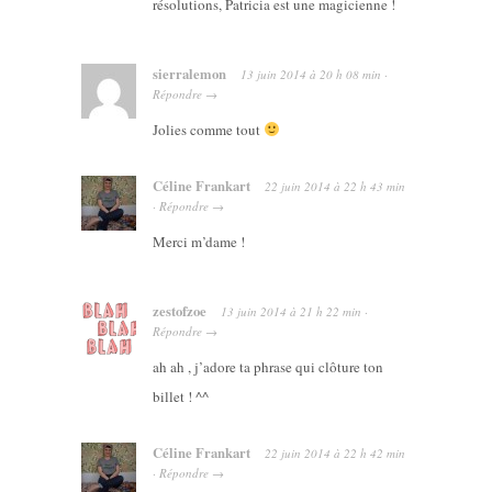
résolutions, Patricia est une magicienne !
sierralemon
13 juin 2014
à
20 h 08 min
·
Répondre
→
Jolies comme tout
Céline Frankart
22 juin 2014
à
22 h 43 min
·
Répondre
→
Merci m’dame !
zestofzoe
13 juin 2014
à
21 h 22 min
·
Répondre
→
ah ah , j’adore ta phrase qui clôture ton
billet ! ^^
Céline Frankart
22 juin 2014
à
22 h 42 min
·
Répondre
→