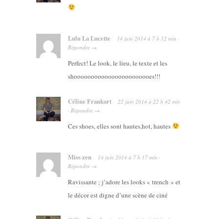
Lulu La Lucette
14 juin 2014
à
7 h 12 min
·
Répondre
→
Perfect! Le look, le lieu, le texte et les
shooooooooooooooooooooooes!!!
Céline Frankart
22 juin 2014
à
22 h 42 min
·
Répondre
→
Ces shoes, elles sont hautes,hot, hautes
Miss zen
14 juin 2014
à
7 h 17 min
·
Répondre
→
Ravissante ; j’adore les looks « trench » et
le décor est digne d’une scène de ciné