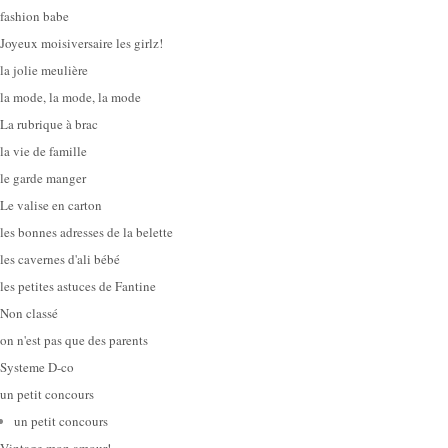
fashion babe
Joyeux moisiversaire les girlz!
la jolie meulière
la mode, la mode, la mode
La rubrique à brac
la vie de famille
le garde manger
Le valise en carton
les bonnes adresses de la belette
les cavernes d'ali bébé
les petites astuces de Fantine
Non classé
on n'est pas que des parents
Systeme D-co
un petit concours
un petit concours
Vintage mon amour!