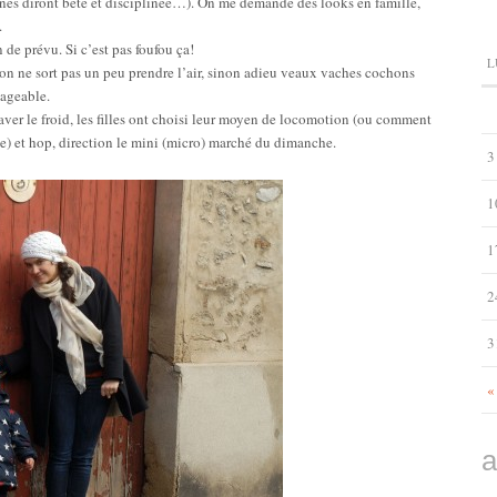
nes diront bête et disciplinée…). On me demande des looks en famille,
.
 de prévu. Si c’est pas foufou ça!
L
u’on ne sort pas un peu prendre l’air, sinon adieu veaux vaches cochons
sageable.
r le froid, les filles ont choisi leur moyen de locomotion (ou comment
te) et hop, direction le mini (micro) marché du dimanche.
3
1
1
2
3
«
a