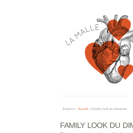
Explorer :
Accueil
»
Family look du dimanche
FAMILY LOOK DU D