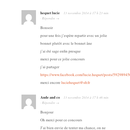
hequet lucie
13 novembre 2014
à
17 h 23 min
·
Répondre
→
Bonsoir
pour une fois j’espère repartir avec un jolie
bonnet plutôt avec le bonnet âne
j’ai été sage enfin presque
merci pour ce jolie concours
j’ai partager
https://www.facebook.com/lucie.hequet/posts/5929894
merci encore
luciehequet@sfr.fr
Aude and co
13 novembre 2014
à
17 h 46 min
·
Répondre
→
Bonjour
Oh merci pour ce concours
J’ai bien envie de tenter ma chance, on ne