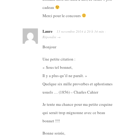
cadeau
Merci pour le concours
Laure
13 novembre 2014
à
20 h 34 min
·
Répondre
→
Bonjour
Une petite citation :
« Sous tel bonnet,
Il y a plus qu’il ne paraît. »
Quelque six mille proverbes et aphorismes
usuels … (1856) – Charles Cahier
Je tente ma chance pour ma petite coquine
qui serait trop mignonne avec ce beau
bonnet !!!!
Bonne soirée,