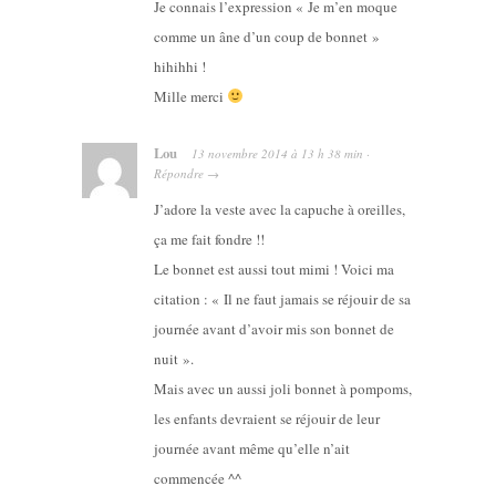
Je connais l’expression « Je m’en moque
comme un âne d’un coup de bonnet »
hihihhi !
Mille merci
Lou
13 novembre 2014
à
13 h 38 min
·
Répondre
→
J’adore la veste avec la capuche à oreilles,
ça me fait fondre !!
Le bonnet est aussi tout mimi ! Voici ma
citation : « Il ne faut jamais se réjouir de sa
journée avant d’avoir mis son bonnet de
nuit ».
Mais avec un aussi joli bonnet à pompoms,
les enfants devraient se réjouir de leur
journée avant même qu’elle n’ait
commencée ^^