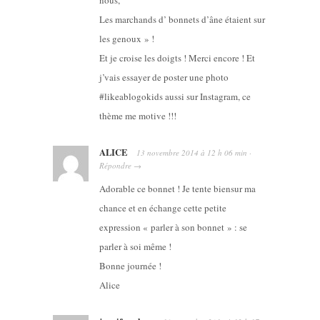
nous,
Les marchands d’ bonnets d’âne étaient sur
les genoux » !
Et je croise les doigts ! Merci encore ! Et
j’vais essayer de poster une photo
#likeablogokids aussi sur Instagram, ce
thème me motive !!!
ALICE
13 novembre 2014
à
12 h 06 min
·
Répondre
→
Adorable ce bonnet ! Je tente biensur ma
chance et en échange cette petite
expression « parler à son bonnet » : se
parler à soi même !
Bonne journée !
Alice