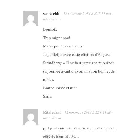
sarra chb
12 novembre 2014
à
22 h 11 min
·
Répondre
→
Bonsoir,
Trop mignonne!
Merci pour ce concours!
Je participe avec cette citation d’August
Strindberg: « Il ne faut jamais se réjouir de
sa journée avant d’avoir mis son bonnet de
nuit. »
Bonne soirée et nuit
Sarra
Ritalechat
12 novembre 2014
à
22 h 13 min
·
Répondre
→
pfff je sui nulle en chanson… je cherche du
côté de BonnET M…