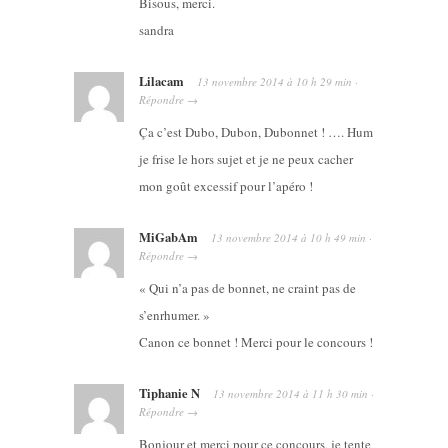
Bisous, merci.
sandra
Lilacam
13 novembre 2014
à
10 h 29 min
·
Répondre
→
Ça c’est Dubo, Dubon, Dubonnet ! …. Hum
je frise le hors sujet et je ne peux cacher
mon goût excessif pour l’apéro !
MiGabAm
13 novembre 2014
à
10 h 49 min
·
Répondre
→
« Qui n’a pas de bonnet, ne craint pas de
s’enrhumer. »
Canon ce bonnet ! Merci pour le concours !
Tiphanie N
13 novembre 2014
à
11 h 30 min
·
Répondre
→
Bonjour et merci pour ce concours, je tente