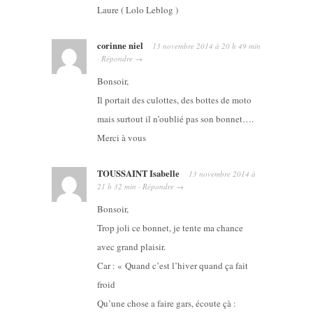
Laure ( Lolo Leblog )
corinne niel
13 novembre 2014
à
20 h 49 min
·
Répondre
→
Bonsoir,
Il portait des culottes, des bottes de moto
mais surtout il n’oublié pas son bonnet….
Merci à vous
TOUSSAINT Isabelle
13 novembre 2014
à
21 h 32 min
·
Répondre
→
Bonsoir,
Trop joli ce bonnet, je tente ma chance
avec grand plaisir.
Car : « Quand c’est l’hiver quand ça fait
froid
Qu’une chose a faire gars, écoute çà :