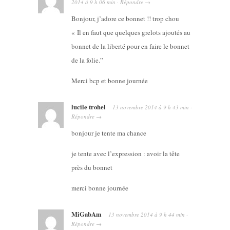
2014
à
9 h 06 min
·
Répondre
→
Bonjour, j’adore ce bonnet !! trop chou
« Il en faut que quelques grelots ajoutés au
bonnet de la liberté pour en faire le bonnet
de la folie.”
Merci bcp et bonne journée
lucile trohel
13 novembre 2014
à
9 h 43 min
·
Répondre
→
bonjour je tente ma chance
je tente avec l’expression : avoir la tête
près du bonnet
merci bonne journée
MiGabAm
13 novembre 2014
à
9 h 44 min
·
Répondre
→