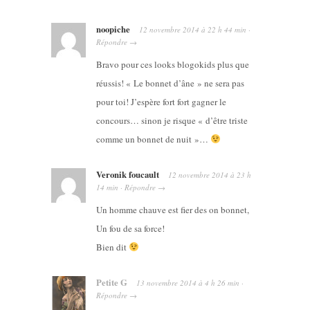
noopiche
12 novembre 2014
à
22 h 44 min
·
Répondre
→
Bravo pour ces looks blogokids plus que
réussis! « Le bonnet d’âne » ne sera pas
pour toi! J’espère fort fort gagner le
concours… sinon je risque « d’être triste
comme un bonnet de nuit »…
Veronik foucault
12 novembre 2014
à
23 h
14 min
·
Répondre
→
Un homme chauve est fier des on bonnet,
Un fou de sa force!
Bien dit
Petite G
13 novembre 2014
à
4 h 26 min
·
Répondre
→