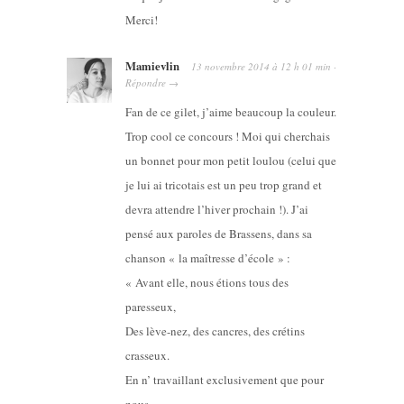
Merci!
Mamievlin
13 novembre 2014
à
12 h 01 min
·
Répondre
→
Fan de ce gilet, j’aime beaucoup la couleur.
Trop cool ce concours ! Moi qui cherchais
un bonnet pour mon petit loulou (celui que
je lui ai tricotais est un peu trop grand et
devra attendre l’hiver prochain !). J’ai
pensé aux paroles de Brassens, dans sa
chanson « la maîtresse d’école » :
« Avant elle, nous étions tous des
paresseux,
Des lève-nez, des cancres, des crétins
crasseux.
En n’ travaillant exclusivement que pour