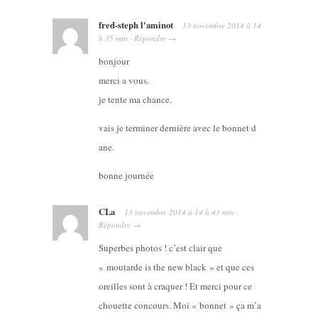
fred-steph l'aminot
13 novembre 2014
à
14
h 35 min
·
Répondre
→
bonjour
merci a vous.
je tente ma chance.
vais je terminer dernière avec le bonnet d
ane.
bonne journée
CLa
13 novembre 2014
à
14 h 43 min
·
Répondre
→
Superbes photos ! c’est clair que
« moutarde is the new black » et que ces
oreilles sont à craquer ! Et merci pour ce
chouette concours. Moi « bonnet » ça m’a