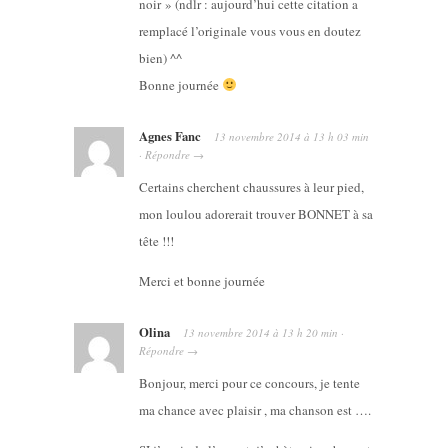
noir » (ndlr : aujourd’hui cette citation a
remplacé l’originale vous vous en doutez
bien) ^^
Bonne journée
Agnes Fanc
13 novembre 2014
à
13 h 03 min
·
Répondre
→
Certains cherchent chaussures à leur pied,
mon loulou adorerait trouver BONNET à sa
tête !!!
Merci et bonne journée
Olina
13 novembre 2014
à
13 h 20 min
·
Répondre
→
Bonjour, merci pour ce concours, je tente
ma chance avec plaisir , ma chanson est ….