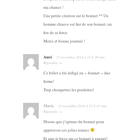
ma chance !
Une petite citation sur le bonnet ^^ Un
homme chauve est fier de son bonnet, un
fou de sa force.
Merci et bonne journée !
Auré
13 novembre 2014
à
11 h 36 min
·
Répondre
→
Ce billet a été rédigé en « bonnet » due
forme!
Trop choupettes les poulettes!
Marie
13 novembre 2014
à
11 h 43 min
·
Répondre
→
Disons que j’opinne du bonnet pour
approuver ces jolies tenues
Et que je bave sur ce bonnet à gagner!