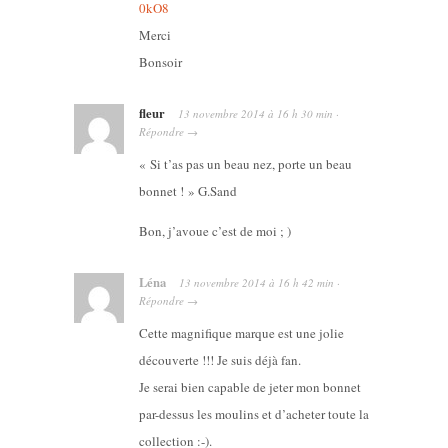
0kO8
Merci
Bonsoir
fleur
13 novembre 2014
à
16 h 30 min
·
Répondre
→
« Si t’as pas un beau nez, porte un beau
bonnet ! » G.Sand
Bon, j’avoue c’est de moi ; )
Léna
13 novembre 2014
à
16 h 42 min
·
Répondre
→
Cette magnifique marque est une jolie
découverte !!! Je suis déjà fan.
Je serai bien capable de jeter mon bonnet
par-dessus les moulins et d’acheter toute la
collection :-).