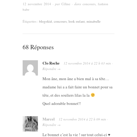
12 novembre 2014
· par
Céline
· dans
concours
,
fashion
babe
Étiquettes :
blogokid
,
concours
,
look enfant
,
minabulle
68 Réponses
Clo Roche
12 novembre 2014
à
22 h 03 min
·
Répondre
→
Mon âne, mon âne a bien mal à sa tête…
madame lui a a fait faire un bonnet pour sa
tête, et des souliers lilas la la
Quel adorable bonnet!!
Marcel
12 novembre 2014
à
22 h 09 min
·
Répondre
→
Le bonnet c’est la vie ! sur tout celui-ci ♥