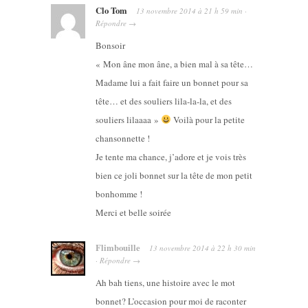
Clo Tom
13 novembre 2014
à
21 h 59 min
·
Répondre
→
Bonsoir
« Mon âne mon âne, a bien mal à sa tête…
Madame lui a fait faire un bonnet pour sa
tête… et des souliers lila-la-la, et des
souliers lilaaaa »
Voilà pour la petite
chansonnette !
Je tente ma chance, j’adore et je vois très
bien ce joli bonnet sur la tête de mon petit
bonhomme !
Merci et belle soirée
Flimbouille
13 novembre 2014
à
22 h 30 min
·
Répondre
→
Ah bah tiens, une histoire avec le mot
bonnet? L’occasion pour moi de raconter