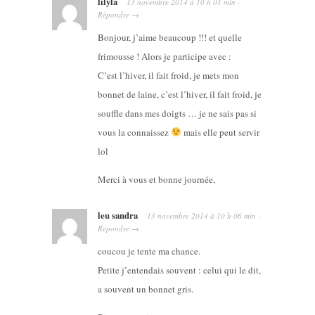
lilyla
13 novembre 2014
à
10 h 01 min
·
Répondre
→
Bonjour, j’aime beaucoup !!! et quelle
frimousse ! Alors je participe avec :
C’est l’hiver, il fait froid, je mets mon
bonnet de laine, c’est l’hiver, il fait froid, je
souffle dans mes doigts … je ne sais pas si
vous la connaissez
mais elle peut servir
lol
Merci à vous et bonne journée,
leu sandra
13 novembre 2014
à
10 h 06 min
·
Répondre
→
coucou je tente ma chance.
Petite j’entendais souvent : celui qui le dit,
a souvent un bonnet gris.