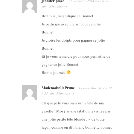
jennifer plaze
13 novembre 2014
à
12 h 17
min
·
Répondre
→
Bonjour , magnifique ce Bonnet
Je participe avec plaisir pour ce jolie
Bonnet
Je croise les doigts pour gagner ce jolie
Bonnet
Et je vous remercie pour nous permettre de
gagner ce jolie Bonnet
Bonne journée
MademoisellePrune
13 novembre 2014
à
12
h 33 min
·
Répondre
→
Oh que je le vois bien sur la tête de ma
gazelle ! Moi j’ai une citation revisitée par
une jolie petite tête blonde : « de toute
façon comme on dit, blanc bonnet…bonnet