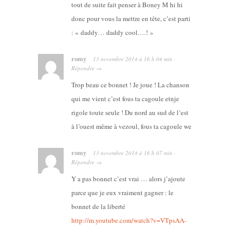
tout de suite fait penser à Boney M hi hi
donc pour vous la mettre en tête, c’est parti
: « daddy… daddy cool….! »
romy
13 novembre 2014
à
16 h 04 min
·
Répondre
→
Trop beau ce bonnet ! Je joue ! La chanson
qui me vient c’est fous ta cagoule etnje
rigole toute seule ! Du nord au sud de l’est
à l’ouest même à vezoul, fous ta cagoule we
romy
13 novembre 2014
à
16 h 07 min
·
Répondre
→
Y a pas bonnet c’est vrai … alors j’ajoute
parce que je eux vraiment gagner : le
bonnet de la liberté
http://m.youtube.com/watch?v=VTpsAA-