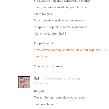
SI j’avais de l’argent, j’achèterai un bonnet
blanc, un bonnet américain pour faire peur
a tout les gens…
Mon bonnet est malade je l’emmene a
l’hôpital, l’hôpital est fermé, mon bonnet
s’est envolé, point final !
J’ai partagé ici :
https://www.facebook.com/laeticia.lelouard/posts/101
pnref=story
Merci et belle journée
Nad
13 novembre 2014
à
13 h 25 min
·
Répondre
→
Bonjour,
Très joli bonnet, coup de coeur alors je
tente ma chance !