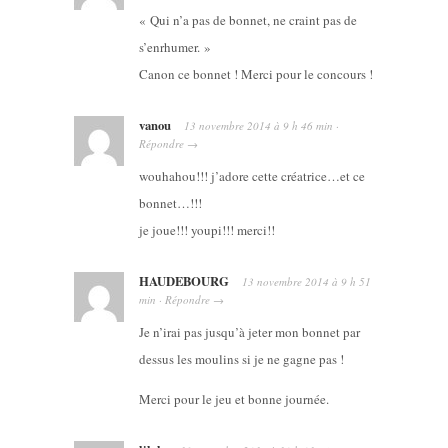
« Qui n’a pas de bonnet, ne craint pas de
s’enrhumer. »
Canon ce bonnet ! Merci pour le concours !
vanou
13 novembre 2014
à
9 h 46 min
·
Répondre
→
wouhahou!!! j’adore cette créatrice…et ce
bonnet…!!!
je joue!!! youpi!!! merci!!
HAUDEBOURG
13 novembre 2014
à
9 h 51
min
·
Répondre
→
Je n’irai pas jusqu’à jeter mon bonnet par
dessus les moulins si je ne gagne pas !
Merci pour le jeu et bonne journée.