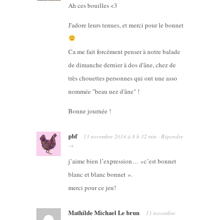
Ah ces bouilles <3
J'adore leurs tenues, et merci pour le bonnet
Ca me fait forcément penser à notre balade
de dimanche dernier à dos d'âne, chez de
très chouettes personnes qui ont une asso
nommée "beau nez d'âne" !
Bonne journée !
pbf
13 novembre 2014
à
8 h 32 min
·
Répondre
→
j’aime bien l’expression… »c’est bonnet
blanc et blanc bonnet ».
merci pour ce jeu!
Mathilde Michael Le brun
13 novembre