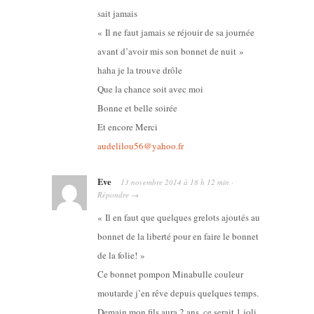
sait jamais
« Il ne faut jamais se réjouir de sa journée
avant d’avoir mis son bonnet de nuit »
haha je la trouve drôle
Que la chance soit avec moi
Bonne et belle soirée
Et encore Merci
audelilou56@yahoo.fr
Eve
13 novembre 2014
à
18 h 12 min
·
Répondre
→
« Il en faut que quelques grelots ajoutés au
bonnet de la liberté pour en faire le bonnet
de la folie! »
Ce bonnet pompon Minabulle couleur
moutarde j’en rêve depuis quelques temps.
Demain mon fils aura 2 ans, ce serait 1 joli