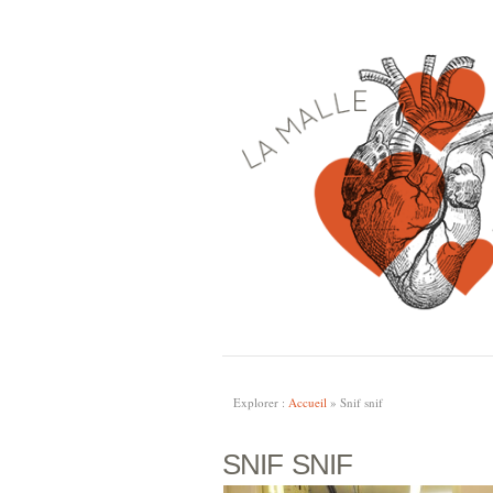
Explorer :
Accueil
»
Snif snif
SNIF SNIF