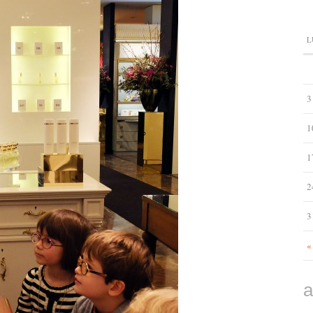
L
3
1
1
2
3
«
a