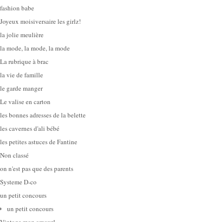
fashion babe
Joyeux moisiversaire les girlz!
la jolie meulière
la mode, la mode, la mode
La rubrique à brac
la vie de famille
le garde manger
Le valise en carton
les bonnes adresses de la belette
les cavernes d'ali bébé
les petites astuces de Fantine
Non classé
on n'est pas que des parents
Systeme D-co
un petit concours
un petit concours
Vintage mon amour!