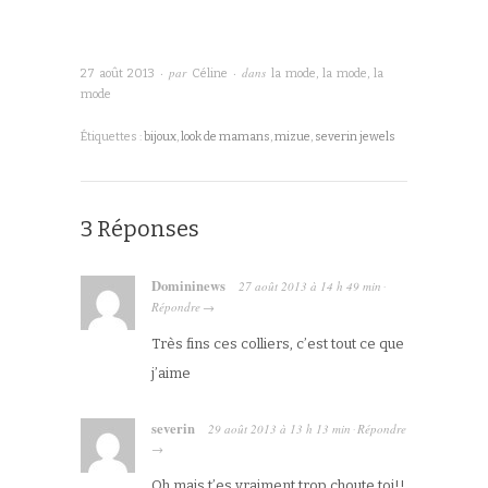
· par
· dans
27 août 2013
Céline
la mode, la mode, la
mode
Étiquettes :
bijoux
,
look de mamans
,
mizue
,
severin jewels
3 Réponses
Domininews
27 août 2013
à
14 h 49 min
·
Répondre
→
Très fins ces colliers, c’est tout ce que
j’aime
severin
29 août 2013
à
13 h 13 min
Répondre
·
→
Oh mais t’es vraiment trop choute toi!!