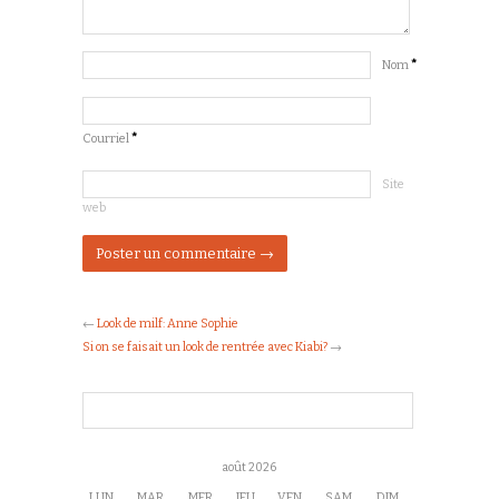
Nom
*
Courriel
*
Site
web
←
Look de milf: Anne Sophie
Si on se faisait un look de rentrée avec Kiabi?
→
août 2026
LUN
MAR
MER
JEU
VEN
SAM
DIM