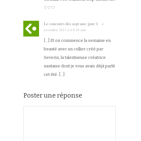
♡♡♡
Le concours des sept ans: jour 1
4
novembre 2013
à
0 h 03 min
·
[…] Et on commence la semaine en
beauté avec un collier créé par
Severin, la talentueuse créatrice
nantaise dont je vous avais déjà parlé
cet été. […]
Poster une réponse