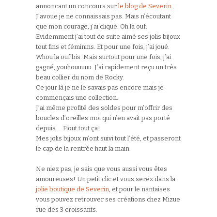
annoncant un concours sur
le blog de Severin
.
J’avoue je ne connaissais pas. Mais n’écoutant
que mon courage, j’ai cliqué. Oh la ouf.
Evidemment j’ai tout de suite aimé ses jolis bijoux
tout fins et féminins. Et pour une fois, j’ai joué.
Whou la ouf bis. Mais surtout pour une fois, j’ai
gagné, youhouuuuu. J’ai rapidement reçu un très
beau collier du nom de Rocky.
Ce jour là je ne le savais pas encore mais je
commençais une collection.
J’ai même profité des soldes pour m’offrir des
boucles d’oreilles moi qui n’en avait pas porté
depuis … Fiout tout ça!
Mes jolis bijoux m’ont suivi tout l’été, et passeront
le cap de la rentrée haut la main.
Ne niez pas, je sais que vous aussi vous êtes
amoureuses! Un petit clic et vous serez dans la
jolie boutique de Severin
, et pour le nantaises
vous pouvez retrouver ses créations chez Mizue
rue des 3 croissants.