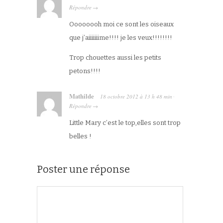
Répondre
→
Oooooooh moi ce sont les oiseaux
que j’aiiiiiiime!!!! je les veux!!!!!!!!
Trop chouettes aussi les petits
petons!!!!
Mathilde
18 octobre 2012
à
13 h 48 min
·
Répondre
→
Little Mary c’est le top,elles sont trop
belles !
Poster une réponse