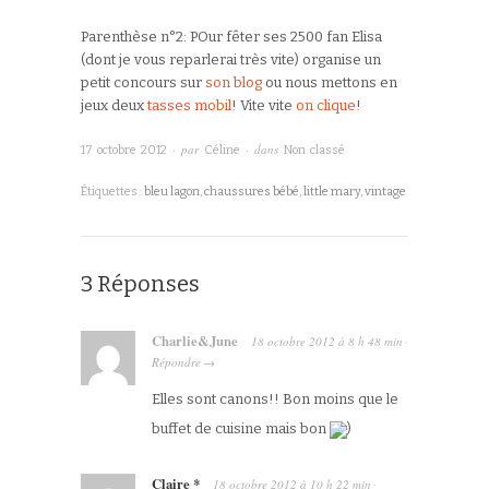
Parenthèse n°2: POur fêter ses 2500 fan Elisa
(dont je vous reparlerai très vite) organise un
petit concours sur
son blog
ou nous mettons en
jeux deux
tasses mobil
! Vite vite
on clique
!
· par
· dans
17 octobre 2012
Céline
Non classé
Étiquettes :
bleu lagon
,
chaussures bébé
,
little mary
,
vintage
3 Réponses
Charlie&June
18 octobre 2012
à
8 h 48 min
·
Répondre
→
Elles sont canons!! Bon moins que le
buffet de cuisine mais bon
)
Claire *
18 octobre 2012
à
10 h 22 min
·