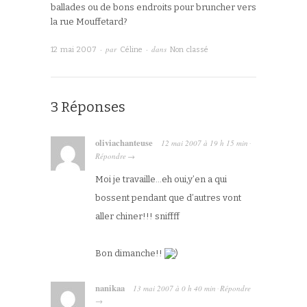
ballades ou de bons endroits pour bruncher vers
la rue Mouffetard?
· par
· dans
12 mai 2007
Céline
Non classé
3 Réponses
oliviachanteuse
12 mai 2007
à
19 h 15 min
·
Répondre
→
Moi je travaille…eh oui,y’en a qui
bossent pendant que d’autres vont
aller chiner!!! sniffff
Bon dimanche!!
)
nanikaa
13 mai 2007
à
0 h 40 min
Répondre
·
→