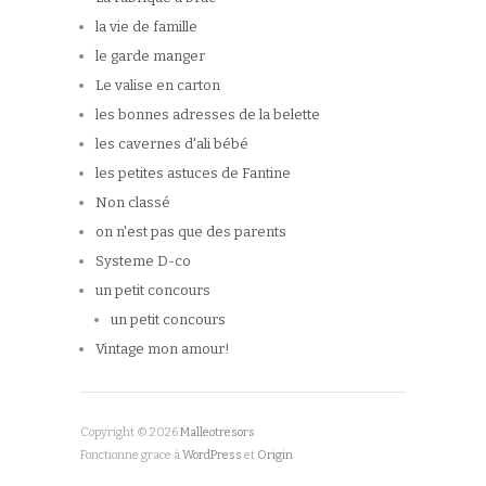
la vie de famille
le garde manger
Le valise en carton
les bonnes adresses de la belette
les cavernes d'ali bébé
les petites astuces de Fantine
Non classé
on n'est pas que des parents
Systeme D-co
un petit concours
un petit concours
Vintage mon amour!
Copyright © 2026
Malleotresors
Fonctionne grace à
WordPress
et
Origin