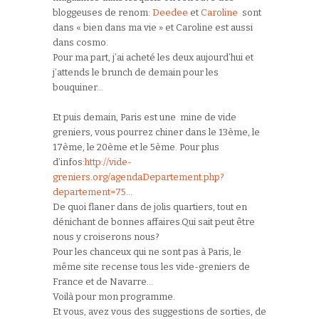
bloggeuses de renom:
Deedee
et
Caroline
sont
dans « bien dans ma vie » et Caroline est aussi
dans cosmo.
Pour ma part, j’ai acheté les deux aujourd’hui et
j’attends le brunch de demain pour les
bouquiner…
Et puis demain, Paris est une mine de vide
greniers, vous pourrez chiner dans le 13ème, le
17ème, le 20ème et le 5ème. Pour plus
d’infos:
http://vide-
greniers.org/agendaDepartement.php?
departement=75
…
De quoi flaner dans de jolis quartiers, tout en
dénichant de bonnes affaires.Qui sait peut être
nous y croiserons nous?
Pour les chanceux qui ne sont pas à Paris, le
même site recense tous les vide-greniers de
France et de Navarre…
Voilà pour mon programme.
Et vous, avez vous des suggestions de sorties, de