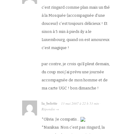
c’est ringard comme plan mais un thé
à la Mosquée (accompagnée d’une
douceur) c’est toujours délicieux ! Et
sinon à 5 min à pieds ily a le
Luxembourg, quand on est amoureux
c’est magique !
par contre, je crois qu’il pleut demain,
du coup moi j’ai prévu une journée
accompagnée de mon homme et de
ma carte UGC ! bon dimanche !
la_belette
13 mai 2007
à
22 h 53 min
·
Répondre
→
*Olivia: Je compatis…
*Nanikaa: Non c’est pas ringard, la