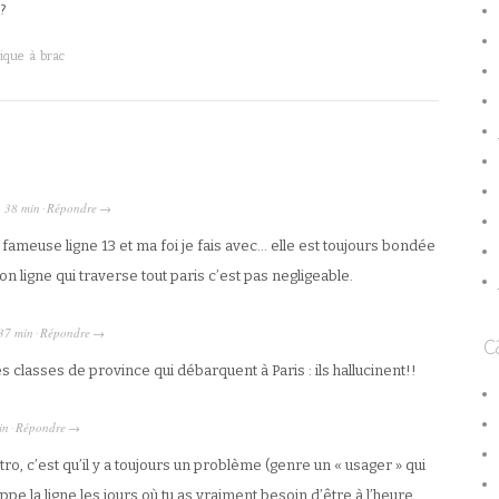
?
ique à brac
h 38 min
Répondre
·
→
fameuse ligne 13 et ma foi je fais avec… elle est toujours bondée
on ligne qui traverse tout paris c’est pas negligeable.
37 min
Répondre
c
·
→
s classes de province qui débarquent à Paris : ils hallucinent!!
in
Répondre
·
→
ro, c’est qu’il y a toujours un problème (genre un « usager » qui
toppe la ligne les jours où tu as vraiment besoin d’être à l’heure