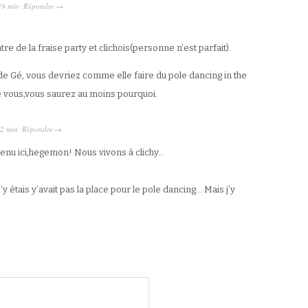
39 min
Répondre
·
→
 de la fraise party et clichois(personne n’est parfait).
de Gé, vous devriez comme elle faire du pole dancing in the
de vous,vous saurez au moins pourquoi.
32 min
Répondre
·
→
venu ici,hegemon! Nous vivons à clichy…
y étais y’avait pas la place pour le pole dancing… Mais j’y