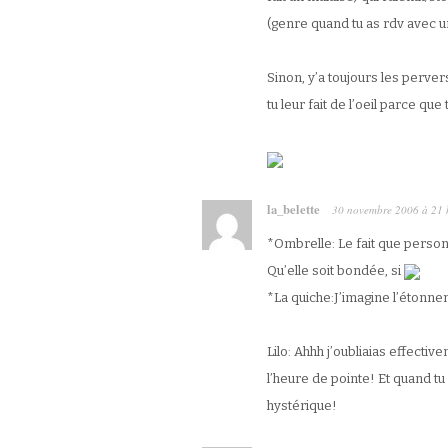
(genre quand tu as rdv avec u
Sinon, y’a toujours les pervers
tu leur fait de l’oeil parce que
la_belette
30 novembre 2006
à
21 
*Ombrelle: Le fait que person
Qu’elle soit bondée, si
*La quiche:J’imagine l’étonn
Lilo: Ahhh j’oubliaias effecti
l’heure de pointe! Et quand tu 
hystérique!