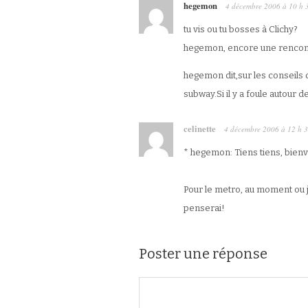
hegemon
4 décembre 2006
à
10 h 
tu vis ou tu bosses à Clichy?
hegemon, encore une rencontre
hegemon dit,sur les conseils 
subway.Si il y a foule autour 
celinette
4 décembre 2006
à
12 h 
* hegemon: Tiens tiens, bien
Pour le metro, au moment ou j’
penserai!
Poster une réponse