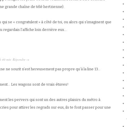
ne grande chaîne de télé hertzienne).
 qui se « congratulent » à côté de toi, ou alors qui s’imaginent que
 tu regardais l’affiche loin derrière eux…
h 40 min
Répondre
·
→
ne ne sourit n’est hereusement pas propre qu’à la line 13…
ement… Les wagons sont de vrais étuves!
vement les pervers qui sont un des autres plaisirs du métro à
cries pour attirer les regrads sur eux, ils te font passer pour une