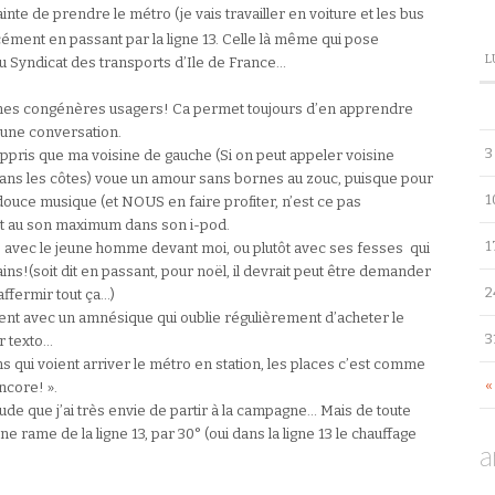
ainte de prendre le métro (je vais travailler en voiture et les bus
cément en passant par la ligne 13. Celle là même qui pose
L
u Syndicat des transports d’Ile de France…
c mes congénères usagers! Ca permet toujours d’en apprendre
d’une conversation.
3
ai appris que ma voisine de gauche (Si on peut appeler voisine
ans les côtes) voue un amour sans bornes au zouc, puisque pour
1
e douce musique (et NOUS en faire profiter, n’est ce pas
ait au son maximum dans son i-pod.
1
 avec le jeune homme devant moi, ou plutôt avec ses fesses qui
s!(soit dit en passant, pour noël, il devrait peut être demander
2
ffermir tout ça…)
ement avec un amnésique qui oublie régulièrement d’acheter le
3
ar texto…
ns qui voient arriver le métro en station, les places c’est comme
«
ncore! ».
de que j’ai très envie de partir à la campagne… Mais de toute
e rame de la ligne 13, par 30° (oui dans la ligne 13 le chauffage
a