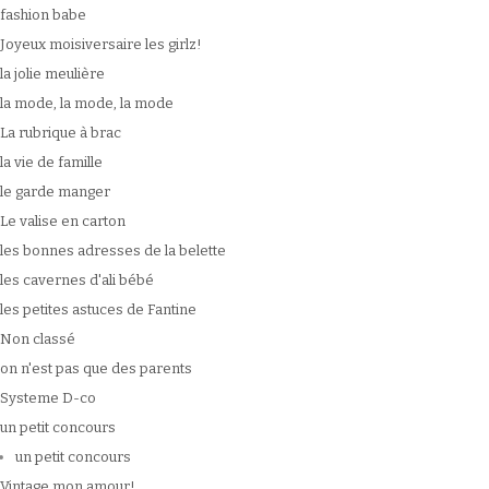
fashion babe
Joyeux moisiversaire les girlz!
la jolie meulière
la mode, la mode, la mode
La rubrique à brac
la vie de famille
le garde manger
Le valise en carton
les bonnes adresses de la belette
les cavernes d'ali bébé
les petites astuces de Fantine
Non classé
on n'est pas que des parents
Systeme D-co
un petit concours
un petit concours
Vintage mon amour!