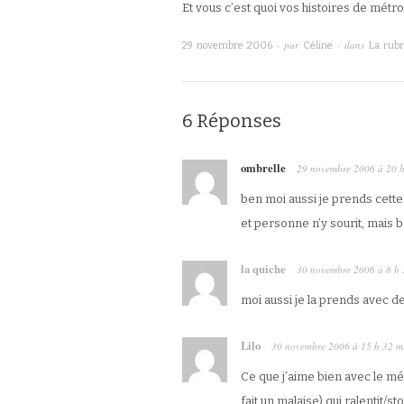
Et vous c’est quoi vos histoires de métro
· par
· dans
29 novembre 2006
Céline
La rubr
6 Réponses
ombrelle
29 novembre 2006
à
20 
ben moi aussi je prends cette 
et personne n’y sourit, mais b
la quiche
30 novembre 2006
à
8 h 
moi aussi je la prends avec de
Lilo
30 novembre 2006
à
15 h 32 m
Ce que j’aime bien avec le mét
fait un malaise) qui ralentit/s