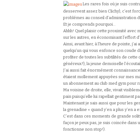
Les rares fois où je suis contr
desservent assez bien Clichy), c’est for
problémes au conseil d’administration d
Et je comprends pourquoi…
Ahhh! Quel plaisir cette proximité ave
sur les autres, en économisant l’effort 
Ainsi, avant hier, à l’heure de pointe, j’
quelqu’un qui vous enfonce son coude d
profiter de toutes les subtilités de cett
généreux?), la jeune demoiselle l’écout
J’ai aussi fait énormément connaissance
étaient mollement appuyées sur mes main
un abonnement au club med gym pour ra
Ma voisine de droite, elle, vivait visibl
pain puisqu’elle lui rapellait gentiment p
Maintenant je sais aussi que pour les ge
la grenadine « quand y’en a plus y’en a e
C’est dans ces moments de grande solitu
façon je peux pas, je suis coincée dans un
fonctionne non stop!).