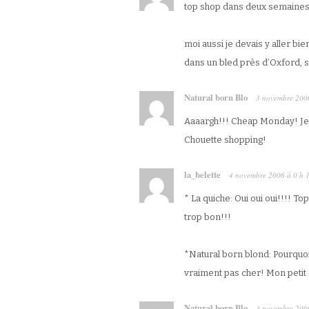
top shop dans deux semaines
moi aussi je devais y aller b
dans un bled près d’Oxford, sn
Natural born Blo
3 novembre 200
Aaaargh!!! Cheap Monday! Je r
Chouette shopping!
la_belette
4 novembre 2006
à
0 h 
* La quiche: Oui oui oui!!!! 
trop bon!!!
*Natural born blond: Pourquoi 
vraiment pas cher! Mon petit f
Natural born Blo
4 novembre 200