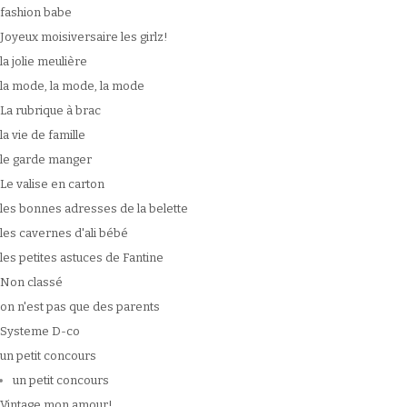
fashion babe
Joyeux moisiversaire les girlz!
la jolie meulière
la mode, la mode, la mode
La rubrique à brac
la vie de famille
le garde manger
Le valise en carton
les bonnes adresses de la belette
les cavernes d'ali bébé
les petites astuces de Fantine
Non classé
on n'est pas que des parents
Systeme D-co
un petit concours
un petit concours
Vintage mon amour!