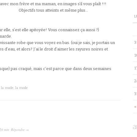
ec mon frère et ma maman, en images s’il vous plaît !!!
Objectifs tous atteints et même plus…
L
r elle, s’est elle apitoyée! Vous connaissez ça aussi ?)
mmarde.
3
issante robe que vous voyez en bas. (oui je sais, je portais un
 d’eau, et alors? J’ai le droit d’aimer les rayures noires et
1
1
 (presque) pas craqué, mais c’est parce que dans deux semaines
2
 la mode, la mode
3
«
a
20 min
Répondre
·
→