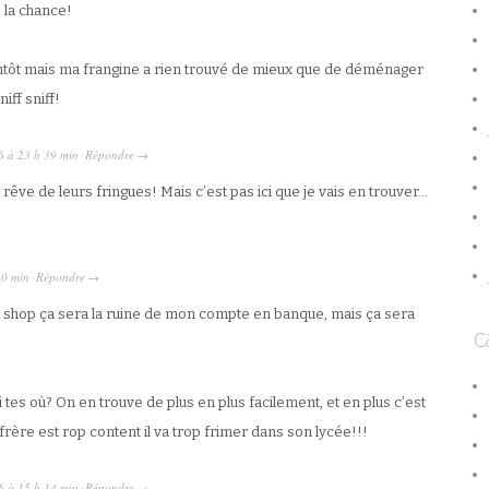
 la chance!
ientôt mais ma frangine a rien trouvé de mieux que de déménager
iff sniff!
6
à
23 h 39 min
Répondre
·
→
êve de leurs fringues! Mais c’est pas ici que je vais en trouver…
10 min
Répondre
·
→
Top shop ça sera la ruine de mon compte en banque, mais ça sera
c
tes où? On en trouve de plus en plus facilement, et en plus c’est
rère est rop content il va trop frimer dans son lycée!!!
6
à
15 h 14 min
Répondre
·
→