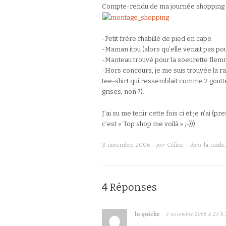
Compte-rendu de ma journée shopping av
-Petit frère rhabillé de pied en cape.
-Maman itou (alors qu’elle venait pas pou
-Manteau trouvé pour la soeurette fle
-Hors concours, je me suis trouvée la rav
tee-shirt qui ressemblait comme 2 gouttes
grises, non ?).
J’ai su me tenir cette fois ci et je n’ai
c’est « Top shop me voilà » ;-)))
· par
· dans
3 novembre 2006
Céline
la mode,
4 Réponses
la quiche
3 novembre 2006
à
23 h 