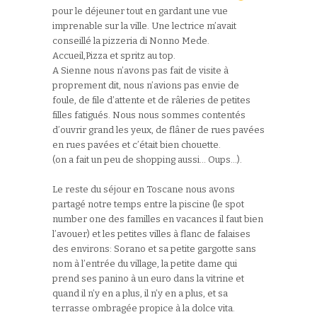
pour le déjeuner tout en gardant une vue
imprenable sur la ville. Une lectrice m’avait
conseillé la pizzeria di Nonno Mede.
Accueil,Pizza et spritz au top.
A Sienne nous n’avons pas fait de visite à
proprement dit, nous n’avions pas envie de
foule, de file d’attente et de râleries de petites
filles fatigués. Nous nous sommes contentés
d’ouvrir grand les yeux, de flâner de rues pavées
en rues pavées et c’était bien chouette.
(on a fait un peu de shopping aussi… Oups…).
Le reste du séjour en Toscane nous avons
partagé notre temps entre la piscine (le spot
number one des familles en vacances il faut bien
l’avouer) et les petites villes à flanc de falaises
des environs: Sorano et sa petite gargotte sans
nom à l’entrée du village, la petite dame qui
prend ses panino à un euro dans la vitrine et
quand il n’y en a plus, il n’y en a plus, et sa
terrasse ombragée propice à la dolce vita.