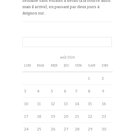
semaine sans enfants à Berlin (à la bourre aussi
mais il arrive), en passant par deux jours à
Avignon sur…
août 2026
LUN
MAR
MER
JEU
VEN
SAM
DIM
1
2
3
4
5
6
7
8
9
10
11
12
13
14
15
16
17
18
19
20
21
22
23
24
25
26
27
28
29
30