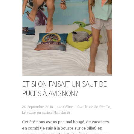
ET SI ON FAISAIT UN SAUT DE
PUCES À AVIGNON?
· par
· dans
20 septembre 2018
Céline
la vie de famille
,
Le valise en carton
,
Non classé
Cet été nous avons pas mal bougé, de vacances
en combi (je suis à la bourre sur ce billet) en