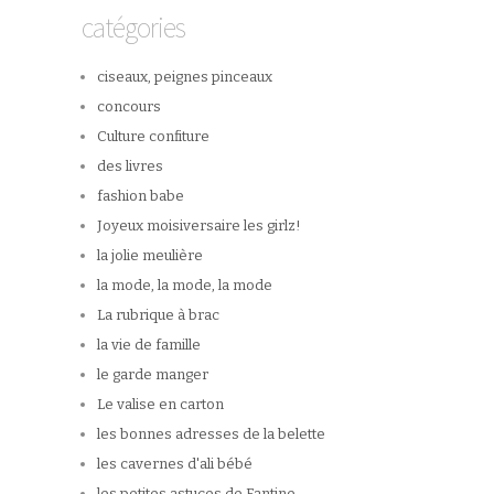
catégories
ciseaux, peignes pinceaux
concours
Culture confiture
des livres
fashion babe
Joyeux moisiversaire les girlz!
la jolie meulière
la mode, la mode, la mode
La rubrique à brac
la vie de famille
le garde manger
Le valise en carton
les bonnes adresses de la belette
les cavernes d'ali bébé
les petites astuces de Fantine