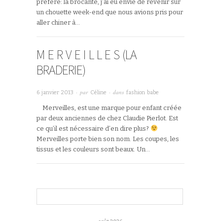
préféré: la brocante, j’ai eu envie de revenir sur
un chouette week-end que nous avions pris pour
aller chiner à…
M E R V E I L L E S (LA
BRADERIE)
· par
· dans
6 janvier 2013
Céline
fashion babe
Merveilles, est une marque pour enfant créée
par deux anciennes de chez Claudie Pierlot. Est
ce qu’il est nécessaire d’en dire plus?
Merveilles porte bien son nom. Les coupes, les
tissus et les couleurs sont beaux. Un…