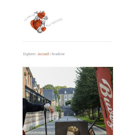
Explorer :
Accueil
»
braderie