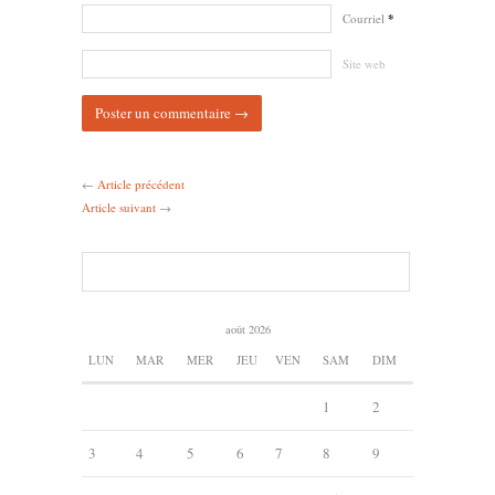
Courriel
*
Site web
←
Article précédent
Article suivant
→
août 2026
LUN
MAR
MER
JEU
VEN
SAM
DIM
1
2
3
4
5
6
7
8
9