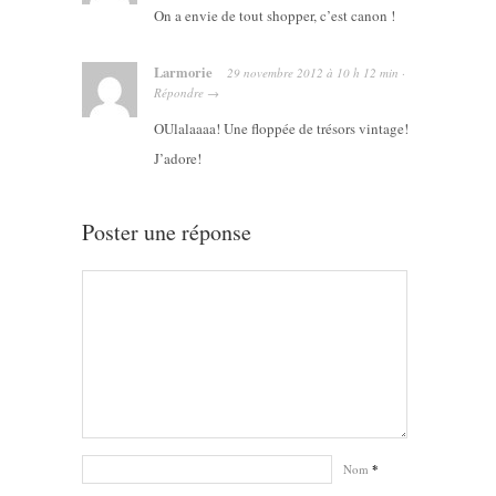
On a envie de tout shopper, c’est canon !
Larmorie
29 novembre 2012
à
10 h 12 min
·
Répondre
→
OUlalaaaa! Une floppée de trésors vintage!
J’adore!
Poster une réponse
Nom
*