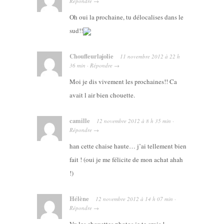
Répondre
→
Oh oui la prochaine, tu délocalises dans le
sud!!
Choufleurlajolie
11 novembre 2012
à
22 h
36 min
·
Répondre
→
Moi je dis vivement les prochaines!! Ca
avait l air bien chouette.
camille
12 novembre 2012
à
8 h 35 min
·
Répondre
→
han cette chaise haute… j’ai tellement bien
fait ! (oui je me félicite de mon achat ahah
!)
Hélène
12 novembre 2012
à
14 h 07 min
·
Répondre
→
Vu les chouettes photos je te crois !