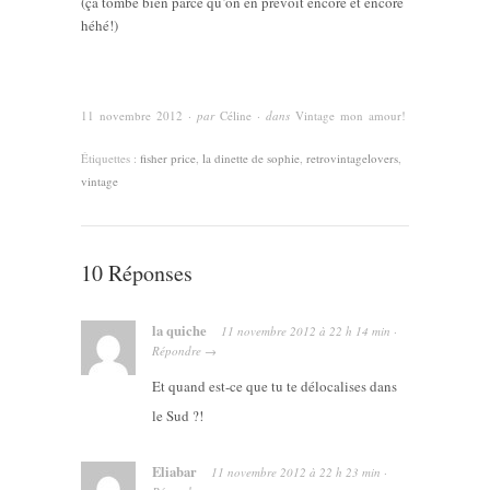
(ça tombe bien parce qu’on en prévoit encore et encore
héhé!)
11 novembre 2012
· par
Céline
· dans
Vintage mon amour!
Étiquettes :
fisher price
,
la dinette de sophie
,
retrovintagelovers
,
vintage
10 Réponses
la quiche
11 novembre 2012
à
22 h 14 min
·
Répondre
→
Et quand est-ce que tu te délocalises dans
le Sud ?!
Eliabar
11 novembre 2012
à
22 h 23 min
·