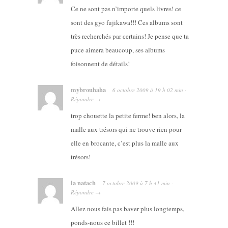
Ce ne sont pas n’importe quels livres! ce
sont des gyo fujikawa!!! Ces albums sont
très recherchés par certains! Je pense que ta
puce aimera beaucoup, ses albums
foisonnent de détails!
mybrouhaha
6 octobre 2009
à
19 h 02 min
·
Répondre
→
trop chouette la petite ferme! ben alors, la
malle aux trésors qui ne trouve rien pour
elle en brocante, c’est plus la malle aux
trésors!
la natach
7 octobre 2009
à
7 h 41 min
·
Répondre
→
Allez nous fais pas baver plus longtemps,
ponds-nous ce billet !!!