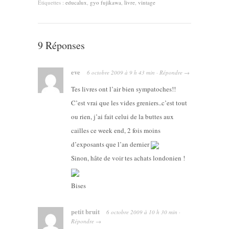
Étiquettes :
educalux
,
gyo fujikawa
,
livre
,
vintage
9 Réponses
eve
6 octobre 2009
à
9 h 43 min
·
Répondre
→
Tes livres ont l’air bien sympatoches!!
C’est vrai que les vides greniers..c’est tout
ou rien, j’ai fait celui de la buttes aux
cailles ce week end, 2 fois moins
d’exposants que l’an dernier
Sinon, hâte de voir tes achats londonien !
Bises
petit bruit
6 octobre 2009
à
10 h 30 min
·
Répondre
→