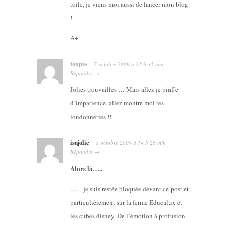
toile, je viens moi aussi de lancer mon blog
!
A+
toupie
7 octobre 2009
à
21 h 35 min
·
Répondre
→
Jolies trouvailles … Mais allez je piaffe
d’impatience, allez montre moi tes
londonneries !!
isajolie
8 octobre 2009
à
14 h 26 min
·
Répondre
→
Alors là…..
……je suis restée bloquée devant ce post et
particulièrement sur la ferme Educalux et
les cubes disney. De l’émotion à profusion