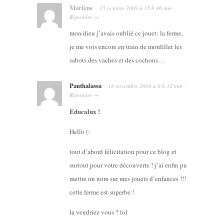
Marlène
15 octobre 2009
à
15 h 46 min
·
Répondre
→
mon dieu j’avais oublié ce jouet: la ferme,
je me vois encore en train de mordiller les
sabots des vaches et des cochons…
Panthalassa
18 novembre 2009
à
0 h 32 min
·
Répondre
→
Educalux !
Hello (:
tout d’abord félicitation pour ce blog et
surtout pour votre découverte ! j’ai enfin pu
mettre un nom sur mes jouets d’enfances !!!
cette ferme est superbe !
la vendriez vous ? lol