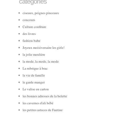
catégories
ciseaux, peignes pinceaux
concours
Culture confiture
des livres
fashion babe
Joyeux moisiversaire les girlz!
la jolie meulière
la mode, la mode, la mode
La rubrique à brac
la vie de famille
le garde manger
Le valise en carton
les bonnes adresses de la belette
les cavernes d'ali bébé
les petites astuces de Fantine