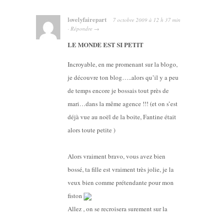
lovelyfairepart
7 octobre 2009
à
12 h 37 min
·
Répondre
→
LE MONDE EST SI PETIT
Incroyable, en me promenant sur la blogo,
je découvre ton blog…..alors qu’il y a peu
de temps encore je bossais tout près de
mari…dans la même agence !!! (et on s’est
déjà vue au noël de la boite, Fantine était
alors toute petite )
Alors vraiment bravo, vous avez bien
bossé, ta fille est vraiment très jolie, je la
veux bien comme prétendante pour mon
fiston
Allez , on se recroisera surement sur la