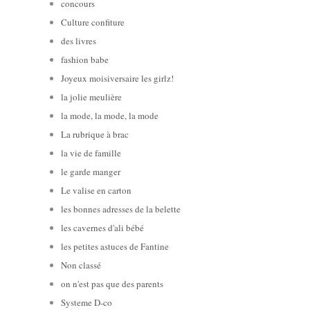
concours
Culture confiture
des livres
fashion babe
Joyeux moisiversaire les girlz!
la jolie meulière
la mode, la mode, la mode
La rubrique à brac
la vie de famille
le garde manger
Le valise en carton
les bonnes adresses de la belette
les cavernes d'ali bébé
les petites astuces de Fantine
Non classé
on n'est pas que des parents
Systeme D-co