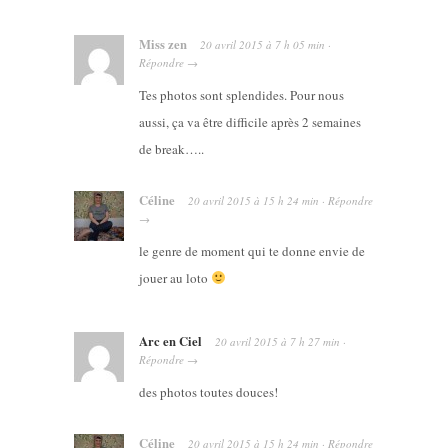
Miss zen
20 avril 2015
à
7 h 05 min
·
Répondre
→
Tes photos sont splendides. Pour nous
aussi, ça va être difficile après 2 semaines
de break…..
Céline
20 avril 2015
à
15 h 24 min
·
Répondre
→
le genre de moment qui te donne envie de
jouer au loto
Arc en Ciel
20 avril 2015
à
7 h 27 min
·
Répondre
→
des photos toutes douces!
Céline
20 avril 2015
à
15 h 24 min
·
Répondre