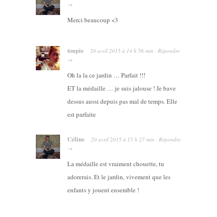
→
Merci beaucoup <3
toupie
20 avril 2015
à
14 h 56 min
·
Répondre
→
Oh la la ce jardin … Parfait !!!
ET la médaille … je suis jalouse ! Je bave
dessus aussi depuis pas mal de temps. Elle
est parfaite
Céline
20 avril 2015
à
15 h 27 min
·
Répondre
→
La médaille est vraiment chouette, tu
adorerais. Et le jardin, vivement que les
enfants y jouent ensemble !