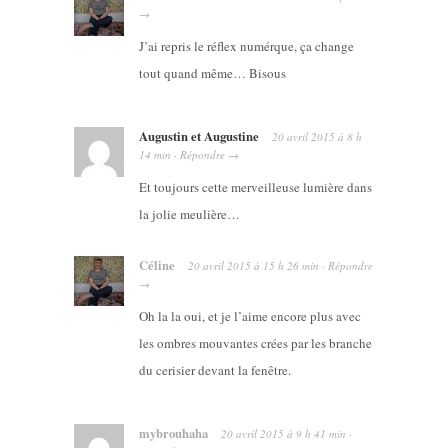
→
J’ai repris le réflex numérque, ça change
tout quand même… Bisous
Augustin et Augustine
20 avril 2015
à
8 h
14 min
·
Répondre
→
Et toujours cette merveilleuse lumière dans
la jolie meulière…
Céline
20 avril 2015
à
15 h 26 min
·
Répondre
→
Oh la la oui, et je l’aime encore plus avec
les ombres mouvantes crées par les branche
du cerisier devant la fenêtre.
mybrouhaha
20 avril 2015
à
9 h 41 min
·