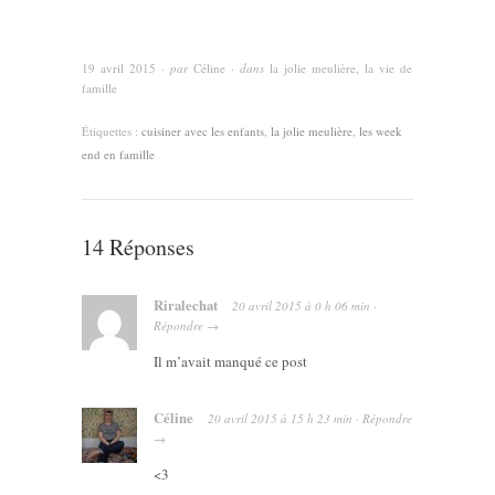
19 avril 2015
· par
Céline
· dans
la jolie meulière
,
la vie de
famille
Étiquettes :
cuisiner avec les enfants
,
la jolie meulière
,
les week
end en famille
14 Réponses
Riralechat
20 avril 2015
à
0 h 06 min
·
Répondre
→
Il m’avait manqué ce post
Céline
20 avril 2015
à
15 h 23 min
·
Répondre
→
<3