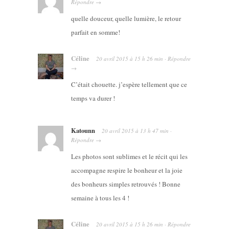
Répondre
→
quelle douceur, quelle lumière, le retour
parfait en somme!
Céline
20 avril 2015
à
15 h 26 min
·
Répondre
→
C’était chouette. j’espère tellement que ce
temps va durer !
Katounn
20 avril 2015
à
13 h 47 min
·
Répondre
→
Les photos sont sublimes et le récit qui les
accompagne respire le bonheur et la joie
des bonheurs simples retrouvés ! Bonne
semaine à tous les 4 !
Céline
20 avril 2015
à
15 h 26 min
·
Répondre