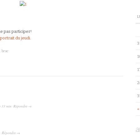
L
e pas participer!
oportrait du jeudi
.
3
à brac
1
1
2
3
h 33 min
Répondre
·
→
«
a
Répondre
·
→