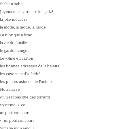
fashion babe
Joyeux moisiversaire les girlz!
la jolie meulière
la mode, la mode, la mode
La rubrique à brac
la vie de famille
le garde manger
Le valise en carton
les bonnes adresses de la belette
les cavernes d'ali bébé
les petites astuces de Fantine
Non classé
on n'est pas que des parents
Systeme D-co
un petit concours
un petit concours
Vintage mon amour!