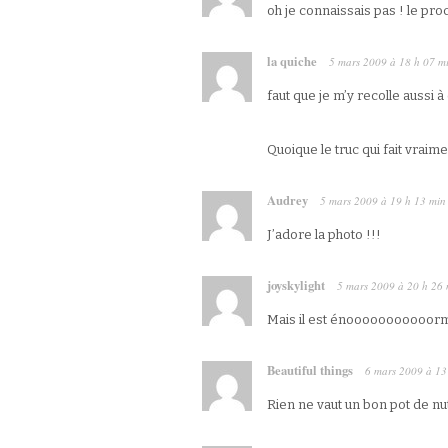
oh je connaissais pas ! le proch
la quiche
5 mars 2009
à
18 h 07 m
faut que je m’y recolle aussi 
Quoique le truc qui fait vraim
Audrey
5 mars 2009
à
19 h 13 min
J’adore la photo !!!
joyskylight
5 mars 2009
à
20 h 26 
Mais il est énooooooooooorme
Beautiful things
6 mars 2009
à
13
Rien ne vaut un bon pot de nut