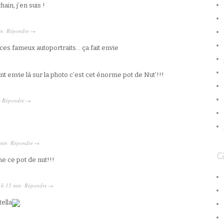
ain, j’en suis !
in
Répondre
·
→
à ces fameux autoportraits… ça fait envie
ent envie là sur la photo c’est cet énorme pot de Nut’!!!
Répondre
·
→
min
Répondre
·
→
c
 ce pot de nut!!!
 h 15 min
Répondre
·
→
ella
.