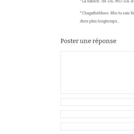
*La natach’: IN-DE-MO-DA-BL
*Chagatheblues: Rho tu sais fi
dure plus longtemps…
Poster une réponse