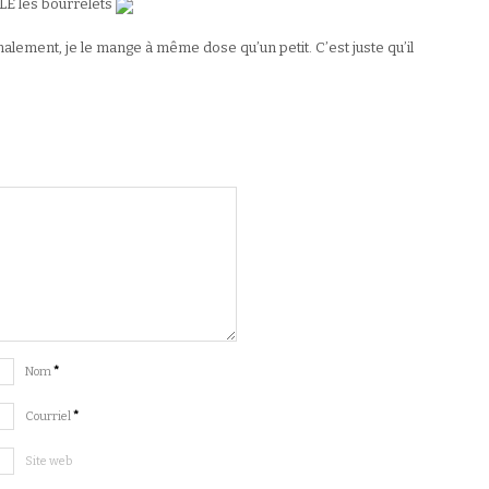
E les bourrelets
nalement, je le mange à même dose qu’un petit. C’est juste qu’il
Nom
*
Courriel
*
Site web