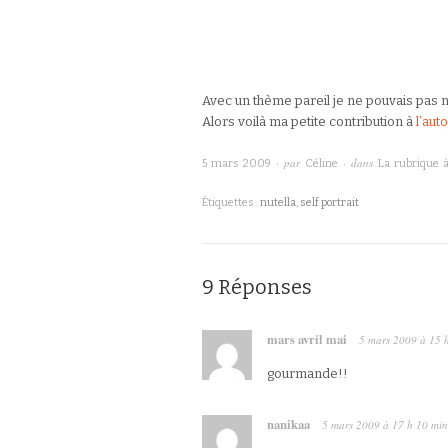
Avec un thème pareil je ne pouvais pas n
Alors voilà ma petite contribution à
l’aut
· par
· dans
5 mars 2009
Céline
La rubrique 
Étiquettes :
nutella
,
self portrait
9 Réponses
mars avril mai
5 mars 2009
à
15 
gourmande!!
nanikaa
5 mars 2009
à
17 h 10 min