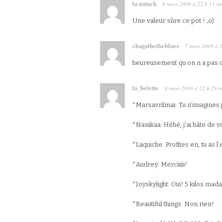
la natach
6 mars 2009
à
22 h 11 m
Une valeur sûre ce pot ! ;o)
chagathetheblues
7 mars 2009
à
heureusement qu on n a pas 
la_belette
8 mars 2009
à
22 h 29 m
*Marsavrilmai: Tu n’imagines 
*Nanikaa: Héhé, j’ai hâte de vo
*Laquiche: Profites en, tu as 
*Audrey: Merciiiii!
*Joyskylight: Oui! 5 kilos mad
*Beautiful things: Non rien!