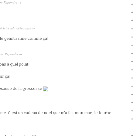
in
Répondre
·
→
10 h 34 min
Répondre
·
→
de geantissime comme ça!
in
Répondre
·
→
pas à quel point!
ir ça!
l’esxuse de la grossesse
ame. C’est un cadeau de noel que m’a fait mon mari, le fourbe.