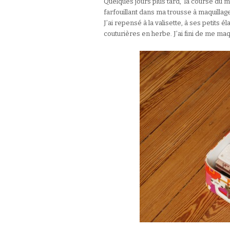
Quelques jours plus tard, la course du m
farfouillant dans ma trousse à maquillag
J’ai repensé à la valisette, à ses petits
couturières en herbe. J’ai fini de me maqu