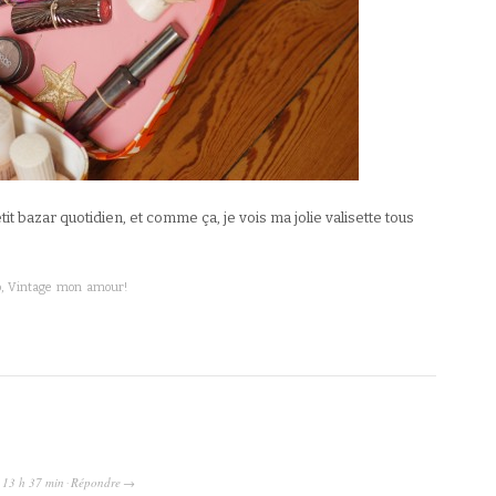
tit bazar quotidien, et comme ça, je vois ma jolie valisette tous
o
,
Vintage mon amour!
à
13 h 37 min
Répondre
·
→