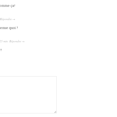
 comme ça!
Répondre
→
venue quoi ?
25 min
Répondre
·
→
!!