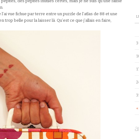
épites, des pépites inutiles certes, mais je ne suis qu’une faible
n.
 l’ai vue fichue par terre entre un puzzle de l’atlas de 88 et une
L
n trop belle pour la laisser là. Qu’est ce que j’allais en faire,
3
1
1
2
3
«
a