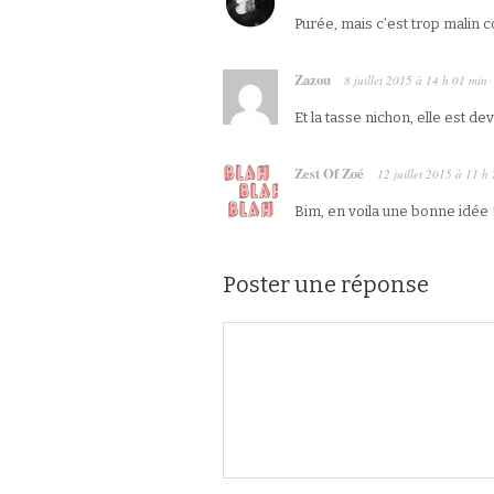
Purée, mais c’est trop malin
Zazou
8 juillet 2015
à
14 h 01 min
·
Et la tasse nichon, elle est de
Zest Of Zoé
12 juillet 2015
à
11 h 
Bim, en voila une bonne idée 
Poster une réponse