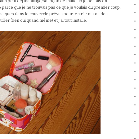
atin petit dèj’/habillage/soupçon de make up je pestais en
e parce que je ne trouvais pas ce que je voulais du premier coup.
 élastiques dans le couvercle prévus pour tenir le matos des
iller (ben oui quand même) et j’ai tout installé.