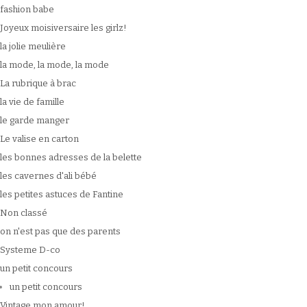
fashion babe
Joyeux moisiversaire les girlz!
la jolie meulière
la mode, la mode, la mode
La rubrique à brac
la vie de famille
le garde manger
Le valise en carton
les bonnes adresses de la belette
les cavernes d'ali bébé
les petites astuces de Fantine
Non classé
on n'est pas que des parents
Systeme D-co
un petit concours
un petit concours
Vintage mon amour!