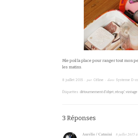
Pile poil la place pour ranger tout mon pe
les matins.
· par
· dans
8 juillet 2015
Céline
Systeme D-c
Étiquettes :
détournement d'objet
,
récup'
,
vintage
3 Réponses
Aurélie / Catmini
8 juillet 2015