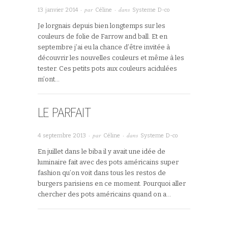
· par
· dans
13 janvier 2014
Céline
Systeme D-co
Je lorgnais depuis bien longtemps sur les
couleurs de folie de Farrow and ball. Et en
septembre j’ai eu la chance d’être invitée à
découvrir les nouvelles couleurs et même à les
tester. Ces petits pots aux couleurs acidulées
m’ont…
LE PARFAIT
· par
· dans
4 septembre 2013
Céline
Systeme D-co
En juillet dans le biba il y avait une idée de
luminaire fait avec des pots américains super
fashion qu’on voit dans tous les restos de
burgers parisiens en ce moment. Pourquoi aller
chercher des pots américains quand on a…