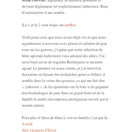
Sigourney se retrouve possédée et
devient légèrement (et explicitement) séductrice. Rien
d’ostentatoire il me semble.
(Le 1 et le 2 sont dispo sur
netflix
)
Voilà pour ceux que nous avons déjà vus et que nous
regarderions à nouveau avec plaisir et saladier de pop
corn sur les genoux, j’espère que notre sélection de
films spéciale halloween vous adonné des idées. J’ai
aussi bien envie de regarder Beetlejuice et monster
squad. Le premier est assez connu, et j’ai trouvé le
deuxième en faisant des recherches pour ce billets, il
semble dans la veine des goonies, ce qui me fait dire
« yahoooo ». Je les ajouterais sur la liste si ils gagnent
leur bouledogue de pate fimo au grand festival de la
famille la malle (récompense prestigieuse enviée par le
monde entier).
Pour plus d’idées de films à voir en famille c’est par là:
A noël
Aux vacances d’hiver