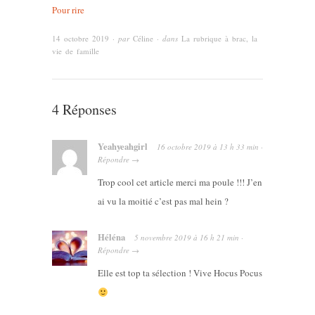
Pour rire
14 octobre 2019
· par
Céline
· dans
La rubrique à brac
,
la
vie de famille
4 Réponses
Yeahyeahgirl
16 octobre 2019
à
13 h 33 min
·
Répondre
→
Trop cool cet article merci ma poule !!! J’en
ai vu la moitié c’est pas mal hein ?
Héléna
5 novembre 2019
à
16 h 21 min
·
Répondre
→
Elle est top ta sélection ! Vive Hocus Pocus