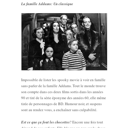
La famille Addams: Un classique
Impossible de lister les spooky movie à voir en famille
sans parler de la famille Addams. Tout le monde trouve
son compte dans ces deux films sortis dans les années
90 et tiré de la série éponyme des années 60, elle même
tirée de personnages de BD. Humour noir, et suspens
sont au rendez vous, a enchaîner sans culpabilité.
Est ce que ça fout les chocottes
? Encore une fois tout
dépend de vos enfants. Ella bloque un peu sur la chose