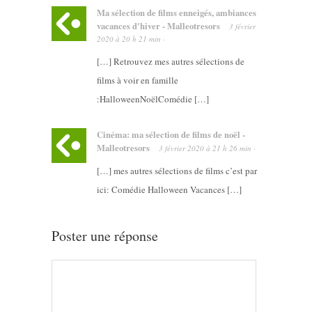
Ma sélection de films enneigés, ambiances
vacances d'hiver - Malleotresors
3 février
2020
à
20 h 21 min
·
[…] Retrouvez mes autres sélections de
films à voir en famille
:HalloweenNoëlComédie […]
Cinéma: ma sélection de films de noël -
Malleotresors
3 février 2020
à
21 h 26 min
·
[…] mes autres sélections de films c’est par
ici: Comédie Halloween Vacances […]
Poster une réponse