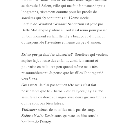
se déroule à Salem, ville qui me fait fantasmer depuis
longtemps, tristement connue pour les procès de
sorcières qui s’y sont tenus au 17ème siècle.
Le rôle de Winifred ‘Winnie’ Sanderson est joué par
Bette Midler que j’adore et tout y est réuni pour passer
un bon moment en famille. Il y a beaucoup d’humour,
du suspens, de l’aventure et même un peu d’amour.
Est ce que ça fout les chocottes?
Sorcières qui veulent
aspirer la jeunesse des enfants, zombie marrant et
poursuite en balai, un peu quand même mais très
raisonnablement. Je pense que les filles l’ont regardé
vers 5 ans.
Gros mots
: Je n’ai pas tout en tête mais c’est fort
possible vu que le « héros » est au lycée, il y a il me
semble un ou deux échanges avec deux grosses brutes
qui ne sont pas bien futées.
Violence:
scènes de batailles mais pas de sang.
Scène olé olé:
Des bisous, ça reste un film sous la
houlette de Disney.