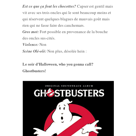
Est ce que ça fout les chocottes?
Capser est gentil mais
vit avec ses trois oncles qui le sont beaucoup moins et
qui réservent quelques blagues de mauvais goût mais
rien qui ne fasse faire des cauchemars.
Gros mot:
Fort possible en provenance de la bouche
des oncles sus-cités.
Violence:
Non
Scène Olé-olé:
Non plus, désolée hein :
Le soir d’Halloween, who you gonna call?
Ghostbusters!