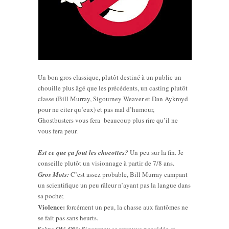
Un bon gros classique, plutôt destiné à un public un
chouille plus âgé que les précédents, un casting plutôt
classe (Bill Murray, Sigourney Weaver et Dan Aykroyd
pour ne citer qu’eux) et pas mal d’humour,
Ghostbusters vous fera beaucoup plus rire qu’il ne
vous fera peur.
Est ce que ça fout les chocottes?
Un peu sur la fin. Je
conseille plutôt un visionnage à partir de 7/8 ans.
Gros Mots:
C’est assez probable, Bill Murray campant
un scientifique un peu râleur n’ayant pas la langue dans
sa poche;
Violence:
forcément un peu, la chasse aux fantômes ne
se fait pas sans heurts.
Scène Olé-Olé: