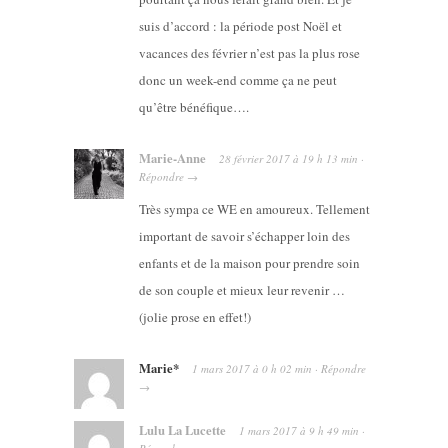
suis d’accord : la période post Noël et
vacances des février n’est pas la plus rose
donc un week-end comme ça ne peut
qu’être bénéfique….
Marie-Anne
28 février 2017
à
19 h 13 min
·
Répondre
→
Très sympa ce WE en amoureux. Tellement
important de savoir s’échapper loin des
enfants et de la maison pour prendre soin
de son couple et mieux leur revenir …
(jolie prose en effet!)
Marie*
1 mars 2017
à
0 h 02 min
·
Répondre
→
Lulu La Lucette
1 mars 2017
à
9 h 49 min
·