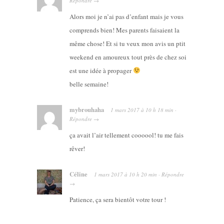
Répondre
→
Alors moi je n’ai pas d’enfant mais je vous
comprends bien! Mes parents faisaient la
même chose! Et si tu veux mon avis un ptit
weekend en amoureux tout près de chez soi
est une idée à propager
belle semaine!
mybrouhaha
1 mars 2017
à
10 h 18 min
·
Répondre
→
ça avait l’air tellement coooool! tu me fais
rêver!
Céline
1 mars 2017
à
10 h 20 min
·
Répondre
→
Patience, ça sera bientôt votre tour !