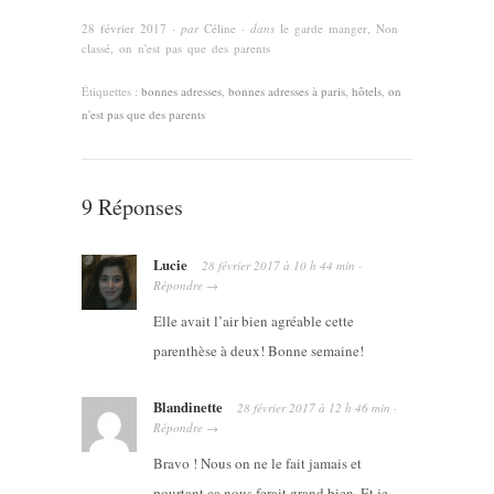
28 février 2017
· par
Céline
· dans
le garde manger
,
Non
classé
,
on n'est pas que des parents
Étiquettes :
bonnes adresses
,
bonnes adresses à paris
,
hôtels
,
on
n'est pas que des parents
9 Réponses
Lucie
28 février 2017
à
10 h 44 min
·
Répondre
→
Elle avait l’air bien agréable cette
parenthèse à deux! Bonne semaine!
Blandinette
28 février 2017
à
12 h 46 min
·
Répondre
→
Bravo ! Nous on ne le fait jamais et
pourtant ça nous ferait grand bien. Et je