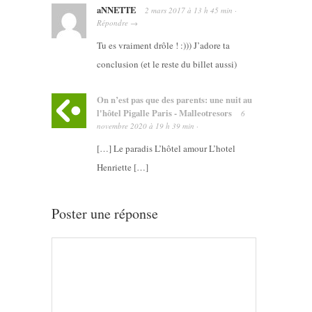
aNNETTE
2 mars 2017
à
13 h 45 min
·
Répondre
→
Tu es vraiment drôle ! :))) J’adore ta
conclusion (et le reste du billet aussi)
On n’est pas que des parents: une nuit au
l'hôtel Pigalle Paris - Malleotresors
6
novembre 2020
à
19 h 39 min
·
[…] Le paradis L’hôtel amour L’hotel
Henriette […]
Poster une réponse