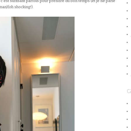
 c’est suffisant parfois pour prendre du bon temps (et je ne parle
an)(oh shocking!).
c