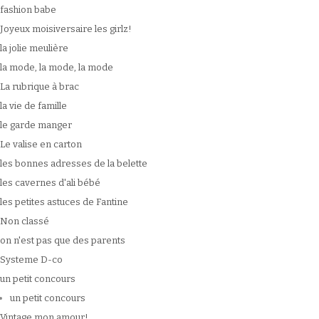
fashion babe
Joyeux moisiversaire les girlz!
la jolie meulière
la mode, la mode, la mode
La rubrique à brac
la vie de famille
le garde manger
Le valise en carton
les bonnes adresses de la belette
les cavernes d'ali bébé
les petites astuces de Fantine
Non classé
on n'est pas que des parents
Systeme D-co
un petit concours
un petit concours
Vintage mon amour!