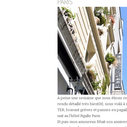
PARIS
A peine une semaine que nous étions ren
rendu détaillé très bientôt), nous voilà 
TER, bravant grèves et pannes en pagaille
nuit au l’hôtel Pigalle Paris.
Et puis mon amoureux fêtait son annivers