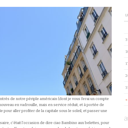
L
3
1
1
2
3
trés de notre périple américain (dont je vous ferai un compte
«
à nouveau en vadrouille, mais en service réduit, et à portée de
 pour aller profiter de la capitale sous le soleil, et passer une
a
aire, c’était l’occasion de dire ciao Bambino aux belettes, pour