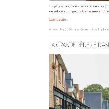
Du plus éclatant des roses! Ca nous a pr
de relooker un peu notre cuisine en rose
Lire la suite...
· par
· dans
6 novembre 2020
Céline
la jolie 
LA GRANDE RÈDERIE D’A