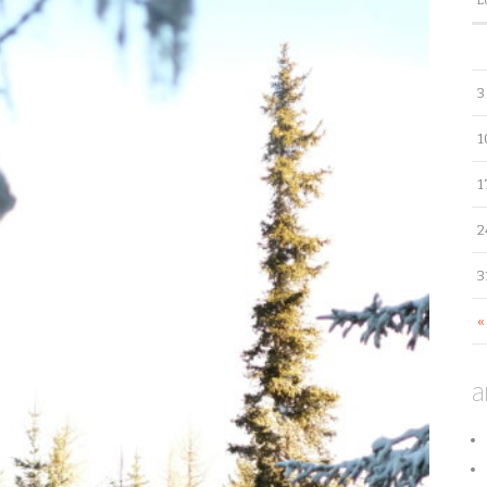
L
3
1
1
2
3
«
a