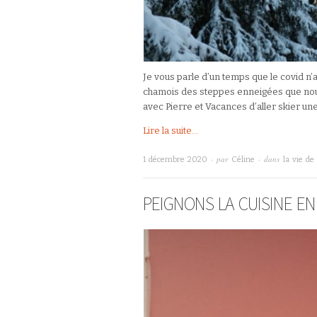
Je vous parle d’un temps que le covid n’
chamois des steppes enneigées que nous 
avec Pierre et Vacances d’aller skier un
Lire la suite...
· par
· dans
1 décembre 2020
Céline
la vie de
PEIGNONS LA CUISINE EN