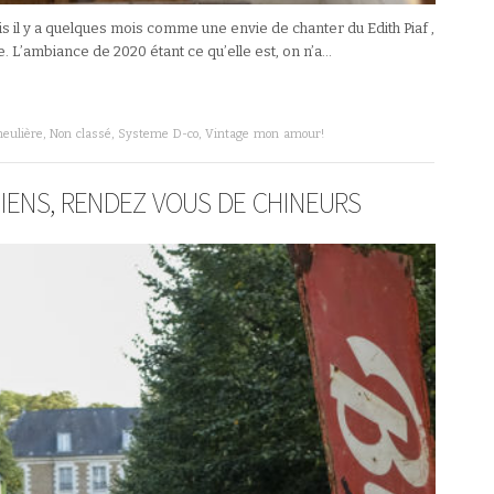
is il y a quelques mois comme une envie de chanter du Edith Piaf ,
. L’ambiance de 2020 étant ce qu’elle est, on n’a…
meulière
,
Non classé
,
Systeme D-co
,
Vintage mon amour!
MIENS, RENDEZ VOUS DE CHINEURS