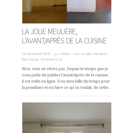
LA JOLIE MEULIÈRE,
L’AVANT/APRÈS DE LA CUISINE
· par
· dans
24 novembre 2015
Céline
la jolie meulière
,
Non classé
,
Systeme D-co
Non, vous ne rêvez pas. Depuis le temps que je
vous parle de publier l’avant/après de la cuisine,
il est enfin en ligne. Il en aura fallu du temps pour
la peaufiner et en faire ce qu’on voulait, de cette…