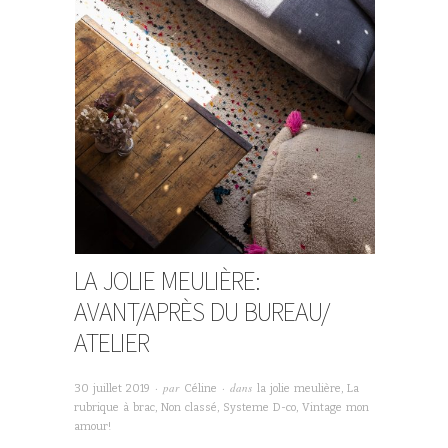
LA JOLIE MEULIÈRE:
AVANT/APRÈS DU BUREAU/
ATELIER
· par
· dans
30 juillet 2019
Céline
la jolie meulière
,
La
rubrique à brac
,
Non classé
,
Systeme D-co
,
Vintage mon
amour!