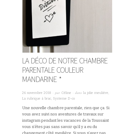
LA DÉCO DE NOTRE CHAMBRE
PARENTALE COULEUR
MANDARINE *
· par
· dans
26 novembre 2018
Céline
la jolie meulière
,
La rubrique à brac
,
Systeme D-co
Une nouvelle chambre parentale, rien que ça. Si
vous avez suivi nos aventures de travaux sur
instagram pendant les vacances de la Toussaint
vous n’êtes pas sans savoir qu’il y a eu du
changement côté meulière. Si vous n’avez pas…