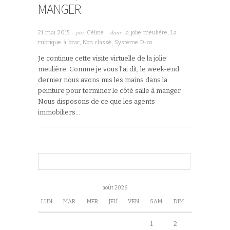
MANGER
· par
· dans
21 mai 2015
Céline
la jolie meulière
,
La
rubrique à brac
,
Non classé
,
Systeme D-co
Je continue cette visite virtuelle de la jolie
meulière. Comme je vous l’ai dit, le week-end
dernier nous avons mis les mains dans la
peinture pour terminer le côté salle à manger.
Nous disposons de ce que les agents
immobiliers…
août 2026
LUN
MAR
MER
JEU
VEN
SAM
DIM
1
2